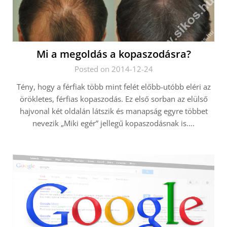
Mi a megoldás a kopaszodásra?
Posted on 2014-12-24
Tény, hogy a férfiak több mint felét előbb-utóbb eléri az
örökletes, férfias kopaszodás. Ez első sorban az elülső
hajvonal két oldalán látszik és manapság egyre többet
nevezik „Miki egér” jellegű kopaszodásnak is….