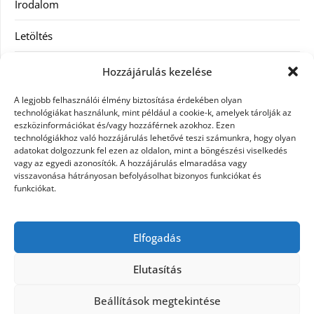
Irodalom
Letöltés
Receptek
Hozzájárulás kezelése
SEO
A legjobb felhasználói élmény biztosítása érdekében olyan
technológiákat használunk, mint például a cookie-k, amelyek tárolják az
eszközinformációkat és/vagy hozzáférnek azokhoz. Ezen
Szolgáltatás
technológiákhoz való hozzájárulás lehetővé teszi számunkra, hogy olyan
adatokat dolgozzunk fel ezen az oldalon, mint a böngészési viselkedés
Szórakozás
vagy az egyedi azonosítók. A hozzájárulás elmaradása vagy
visszavonása hátrányosan befolyásolhat bizonyos funkciókat és
funkciókat.
Táskák
Vásárlás-Eladás
Elfogadás
Webáruház
Elutasítás
Beállítások megtekintése