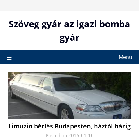
Skip
to
content
Szöveg gyár az igazi bomba
gyár
Menu
Limuzin bérlés Budapesten, háztól házig
Posted on 2015-01-10