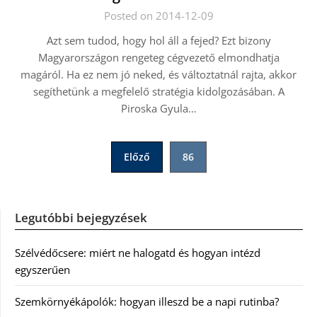
Posted on 2014-12-09
Azt sem tudod, hogy hol áll a fejed? Ezt bizony
Magyarországon rengeteg cégvezető elmondhatja
magáról. Ha ez nem jó neked, és változtatnál rajta, akkor
segíthetünk a megfelelő stratégia kidolgozásában. A
Piroska Gyula…
Bejegyzések
Előző
86
lapozása
Legutóbbi bejegyzések
Szélvédőcsere: miért ne halogatd és hogyan intézd
egyszerűen
Szemkörnyékápolók: hogyan illeszd be a napi rutinba?