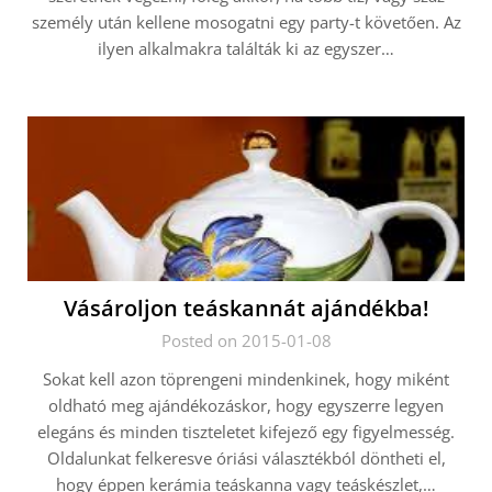
személy után kellene mosogatni egy party-t követően. Az
ilyen alkalmakra találták ki az egyszer…
Vásároljon teáskannát ajándékba!
Posted on 2015-01-08
Sokat kell azon töprengeni mindenkinek, hogy miként
oldható meg ajándékozáskor, hogy egyszerre legyen
elegáns és minden tiszteletet kifejező egy figyelmesség.
Oldalunkat felkeresve óriási választékból döntheti el,
hogy éppen kerámia teáskanna vagy teáskészlet,…