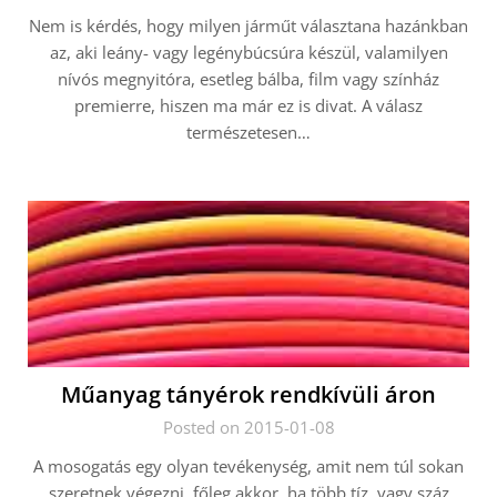
Nem is kérdés, hogy milyen járműt választana hazánkban
az, aki leány- vagy legénybúcsúra készül, valamilyen
nívós megnyitóra, esetleg bálba, film vagy színház
premierre, hiszen ma már ez is divat. A válasz
természetesen…
Műanyag tányérok rendkívüli áron
Posted on 2015-01-08
A mosogatás egy olyan tevékenység, amit nem túl sokan
szeretnek végezni, főleg akkor, ha több tíz, vagy száz