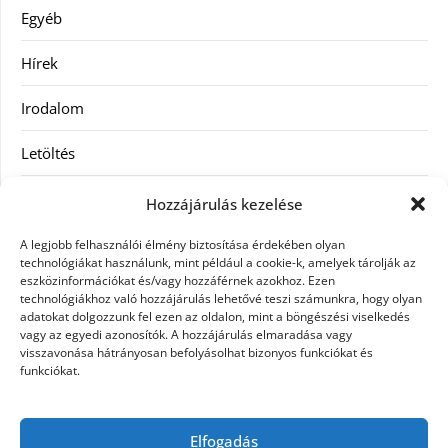
Egyéb
Hírek
Irodalom
Letöltés
Receptek
Hozzájárulás kezelése
SEO
A legjobb felhasználói élmény biztosítása érdekében olyan
technológiákat használunk, mint például a cookie-k, amelyek tárolják az
eszközinformációkat és/vagy hozzáférnek azokhoz. Ezen
Szolgáltatás
technológiákhoz való hozzájárulás lehetővé teszi számunkra, hogy olyan
adatokat dolgozzunk fel ezen az oldalon, mint a böngészési viselkedés
Szórakozás
vagy az egyedi azonosítók. A hozzájárulás elmaradása vagy
visszavonása hátrányosan befolyásolhat bizonyos funkciókat és
funkciókat.
Táskák
Vásárlás-Eladás
Elfogadás