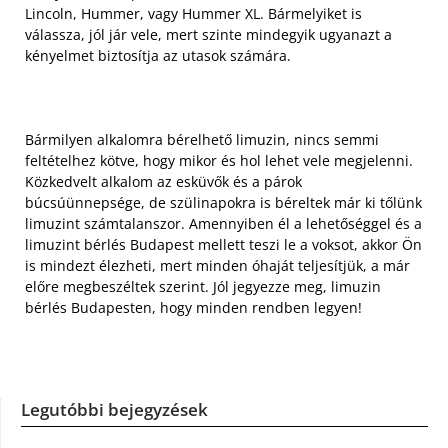
Lincoln, Hummer, vagy Hummer XL. Bármelyiket is
válassza, jól jár vele, mert szinte mindegyik ugyanazt a
kényelmet biztosítja az utasok számára.
Bármilyen alkalomra bérelhető limuzin, nincs semmi
feltételhez kötve, hogy mikor és hol lehet vele megjelenni.
Közkedvelt alkalom az esküvők és a párok
búcsúünnepsége, de szülinapokra is béreltek már ki tőlünk
limuzint számtalanszor. Amennyiben él a lehetőséggel és a
limuzint bérlés Budapest mellett teszi le a voksot, akkor Ön
is mindezt élezheti, mert minden óhaját teljesítjük, a már
előre megbeszéltek szerint. Jól jegyezze meg, limuzin
bérlés Budapesten, hogy minden rendben legyen!
Legutóbbi bejegyzések