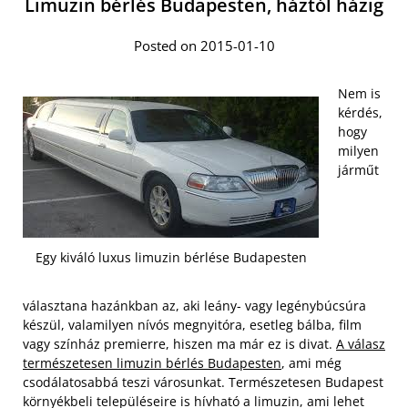
Limuzin bérlés Budapesten, háztól házig
Posted on 2015-01-10
Nem is
kérdés,
hogy
milyen
járműt
Egy kiváló luxus limuzin bérlése Budapesten
választana hazánkban az, aki leány- vagy legénybúcsúra
készül, valamilyen nívós megnyitóra, esetleg bálba, film
vagy színház premierre, hiszen ma már ez is divat.
A válasz
természetesen limuzin bérlés Budapesten
, ami még
csodálatosabbá teszi városunkat. Természetesen Budapest
környékbeli településeire is hívható a limuzin, ami lehet