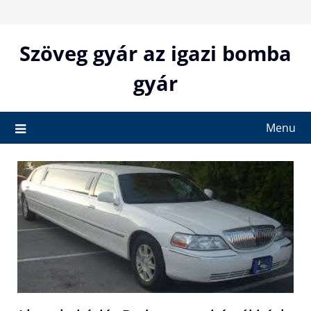
Skip
to
content
Szöveg gyár az igazi bomba
gyár
Menu