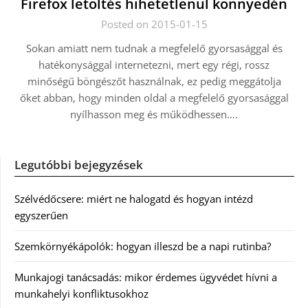
Firefox letöltés hihetetlenül könnyedén
Posted on 2015-01-15
Sokan amiatt nem tudnak a megfelelő gyorsasággal és
hatékonysággal internetezni, mert egy régi, rossz
minőségű böngészőt használnak, ez pedig meggátolja
őket abban, hogy minden oldal a megfelelő gyorsasággal
nyílhasson meg és működhessen….
Legutóbbi bejegyzések
Szélvédőcsere: miért ne halogatd és hogyan intézd
egyszerűen
Szemkörnyékápolók: hogyan illeszd be a napi rutinba?
Munkajogi tanácsadás: mikor érdemes ügyvédet hívni a
munkahelyi konfliktusokhoz