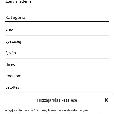
szervizháttérrel
Kategória
Autó
Egészség
Egyéb
Hírek
Irodalom
Letöltés
Receptek
Hozzájárulás kezelése
SEO
A legjobb felhasználói élmény biztosítása érdekében olyan