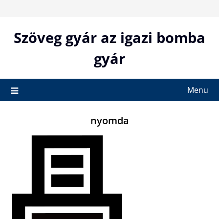
Skip
to
content
Szöveg gyár az igazi bomba
gyár
Menu
nyomda