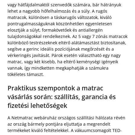
vagy hátfájdalmaktól szenvedők számára, bár hátrányuk
lehet a nagyobb hőfelhalmozás és a súly. A rugós
matracok, különösen a táskarugós változatok, kiváló
pontrugalmasságuknak köszönhetően egyenletesen
elosztják a súlyt, formakövetőek és antiallergén
tulajdonságokkal rendelkeznek. Az 5 vagy 7 zónás matracok
különböző testrészeknek eltérő alátámasztást biztosítanak,
segítve a gerinc ideális pozíciójának megőrzését és a
vérkeringés javítását. Párok esetén választható egy nagy
matrac, vagy két kisebb, ha eltérő keménységi igényeik
vannak, így mindketten megkaphatják a számukra
tökéletes támaszt.
Praktikus szempontok a matrac
vásárlás során: szállítás, garancia és
fizetési lehetőségek
A Netmatrac webáruház országos szállítási hálózata révén
az ország bármely pontjára eljuttatja a megrendelt
termékeket kiváló feltételekkel. A vákuumcsomagolt TED-