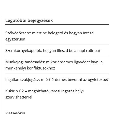
Legutóbbi bejegyzések
Szélvédőcsere: miért ne halogatd és hogyan intézd
egyszerűen
Szemkörnyékápolók: hogyan illeszd be a napi rutinba?
Munkajogi tanácsadás: mikor érdemes ügyvédet hívni a
munkahelyi konfliktusokhoz
Ingatlan szakjogász: miért érdemes bevonni az ügyletekbe?
Kukirin G2 – megbízható városi ingázás helyi
szervizháttérrel
Kategória