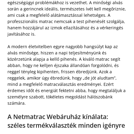
egészségügyi problémákhoz is vezethet. A minőségi alvás
során a gerincnek ideális, természetes ívét kell megőriznie,
ami csak a megfelelő alátámasztással lehetséges. A
professzionális matrac nemcsak a test pihenését szolgálja,
hanem hozzájárul az izmok ellazításához és a vérkeringés
javításához is.
A modern életvitelben egyre nagyobb hangsúlyt kap az
alvás minősége, hiszen a napi teljesítményünk és
közérzetünk alapja a kellő pihenés. A kiváló matrac segít
abban, hogy ne kelljen éjszaka állandóan forgolódni, és
reggel tényleg kipihenten, frissen ébredjünk. Azok a
reggelek, amikor úgy ébredünk, hogy „de jót aludtam”,
mind a megfelelő matracválasztás eredményei. Ezért
érdemes időt és energiát fektetni abba, hogy megtaláljuk a
személyre szabott, tökéletes megoldást hálószobánk
számára.
A Netmatrac Webáruház kínálata:
széles termékválaszték minden igényre