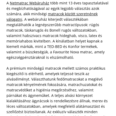
A
Netmatrac Webáruház
több mint 13 éves tapasztalatával
és megbízhatóságával az egyik legjobb választás azok
számára, akik minőségi
matracok között szeretnének
válogatni
. A webáruház kiterjedt választékában
megtalálhatók a legnépszerűbb matractípusok: rúgós
matracok, táskarugós és Bonell rugós változatokban,
valamint habszivacs matracok hideghab, visco, latex és
memóriahabos kivitelben. A kínálatban helyet kapnak a
kiemelt márkák, mint a TED-BED és Konfor termékek,
valamint a büszkeségük, a Favourite Nova matrac, amely
egészségpénztáraknál is elszámolható.
A prémium minőségű matracok mellett számos praktikus
kiegészítő is elérhető, amelyek teljessé teszik az
alvásélményt. Választhatunk fedőmatracokat a meglévő
matracok kényelmének fokozására, matrachuzatokat és
matracvédőket a higiénia megőrzéséhez, valamint
párnákat és ágyneműket. A teljes alvási környezet
kialakításához ágyrácsok is rendelkezésre állnak, merev és
léces változatokban, amelyek megfelelő alátámasztást és
szellőzést biztosítanak. Az exkluzív választék minden