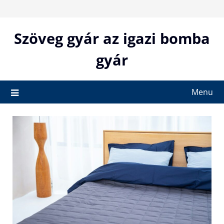
Skip
to
content
Szöveg gyár az igazi bomba
gyár
Menu