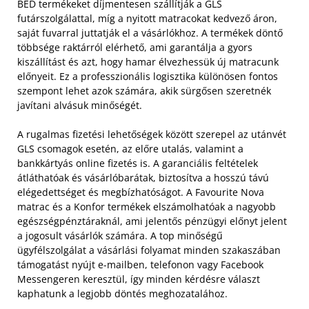
BED termékeket díjmentesen szállítják a GLS
futárszolgálattal, míg a nyitott matracokat kedvező áron,
saját fuvarral juttatják el a vásárlókhoz. A termékek döntő
többsége raktárról elérhető, ami garantálja a gyors
kiszállítást és azt, hogy hamar élvezhessük új matracunk
előnyeit. Ez a professzionális logisztika különösen fontos
szempont lehet azok számára, akik sürgősen szeretnék
javítani alvásuk minőségét.
A rugalmas fizetési lehetőségek között szerepel az utánvét
GLS csomagok esetén, az előre utalás, valamint a
bankkártyás online fizetés is. A garanciális feltételek
átláthatóak és vásárlóbarátak, biztosítva a hosszú távú
elégedettséget és megbízhatóságot. A Favourite Nova
matrac és a Konfor termékek elszámolhatóak a nagyobb
egészségpénztáraknál, ami jelentős pénzügyi előnyt jelent
a jogosult vásárlók számára. A top minőségű
ügyfélszolgálat a vásárlási folyamat minden szakaszában
támogatást nyújt e-mailben, telefonon vagy Facebook
Messengeren keresztül, így minden kérdésre választ
kaphatunk a legjobb döntés meghozatalához.