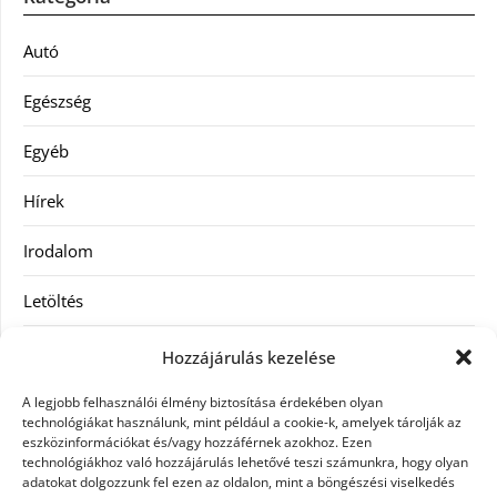
Autó
Egészség
Egyéb
Hírek
Irodalom
Letöltés
Receptek
Hozzájárulás kezelése
SEO
A legjobb felhasználói élmény biztosítása érdekében olyan
technológiákat használunk, mint például a cookie-k, amelyek tárolják az
eszközinformációkat és/vagy hozzáférnek azokhoz. Ezen
Szolgáltatás
technológiákhoz való hozzájárulás lehetővé teszi számunkra, hogy olyan
adatokat dolgozzunk fel ezen az oldalon, mint a böngészési viselkedés