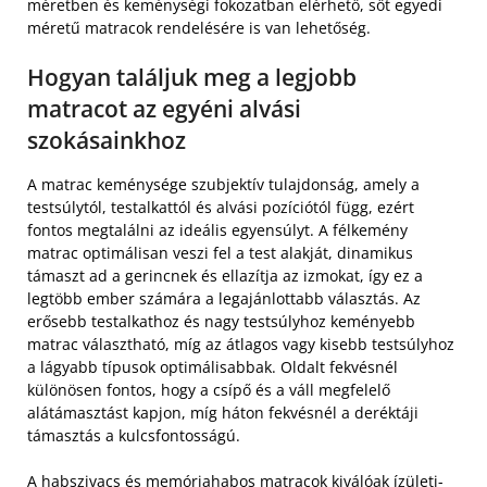
méretben és keménységi fokozatban elérhető, sőt egyedi
méretű matracok rendelésére is van lehetőség.
Hogyan találjuk meg a legjobb
matracot az egyéni alvási
szokásainkhoz
A matrac keménysége szubjektív tulajdonság, amely a
testsúlytól, testalkattól és alvási pozíciótól függ, ezért
fontos megtalálni az ideális egyensúlyt. A félkemény
matrac optimálisan veszi fel a test alakját, dinamikus
támaszt ad a gerincnek és ellazítja az izmokat, így ez a
legtöbb ember számára a legajánlottabb választás. Az
erősebb testalkathoz és nagy testsúlyhoz keményebb
matrac választható, míg az átlagos vagy kisebb testsúlyhoz
a lágyabb típusok optimálisabbak. Oldalt fekvésnél
különösen fontos, hogy a csípő és a váll megfelelő
alátámasztást kapjon, míg háton fekvésnél a deréktáji
támasztás a kulcsfontosságú.
A habszivacs és memóriahabos matracok kiválóak ízületi-