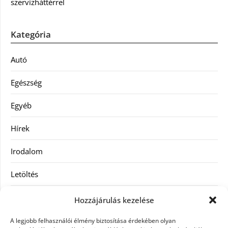
szervizháttérrel
Kategória
Autó
Egészség
Egyéb
Hírek
Irodalom
Letöltés
Receptek
Hozzájárulás kezelése
SEO
A legjobb felhasználói élmény biztosítása érdekében olyan