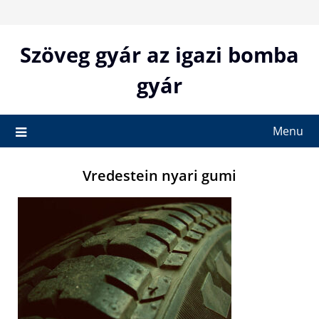
Skip
to
content
Szöveg gyár az igazi bomba
gyár
Menu
Vredestein nyari gumi