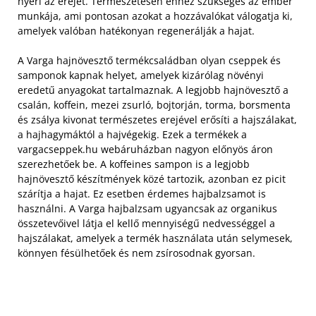
nyeri az erejét. Természetesen ehhez szükséges az ember
munkája, ami pontosan azokat a hozzávalókat válogatja ki,
amelyek valóban hatékonyan regenerálják a hajat.
A Varga hajnövesztő termékcsaládban olyan cseppek és
samponok kapnak helyet, amelyek kizárólag növényi
eredetű anyagokat tartalmaznak. A legjobb hajnövesztő a
csalán, koffein, mezei zsurló, bojtorján, torma, borsmenta
és zsálya kivonat természetes erejével erősíti a hajszálakat,
a hajhagymáktól a hajvégekig. Ezek a termékek a
vargacseppek.hu webáruházban nagyon előnyös áron
szerezhetőek be. A koffeines sampon is a legjobb
hajnövesztő készítmények közé tartozik, azonban ez picit
szárítja a hajat. Ez esetben érdemes hajbalzsamot is
használni. A Varga hajbalzsam ugyancsak az organikus
összetevőivel látja el kellő mennyiségű nedvességgel a
hajszálakat, amelyek a termék használata után selymesek,
könnyen fésülhetőek és nem zsírosodnak gyorsan.