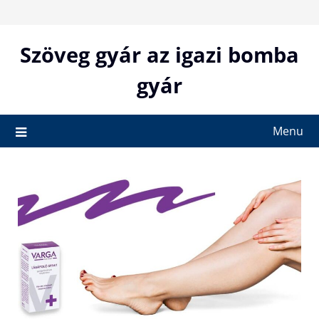
Skip
to
content
Szöveg gyár az igazi bomba
gyár
Menu