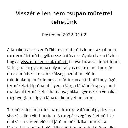
Visszér ellen nem csupán műtéttel
tehetünk
Posted on 2022-04-02
A lábakon a visszér örökletes eredetű is lehet, azonban a
modern életmód egyik rossz hatása is. Gyakori az a tévhit,
hogy a
visszér ellen csak műtéti
beavatkozással lehet tenni.
Való igaz, hogy vannak olyan súlyos esetek, amikor már
erre a módszerre van szükség, azonban előtte
mindenképpen érdemes a már bizonyított hatékonyságú
termékeket kipróbálni. Ilyen a Varga lábápoló spray, ami
ráadásul természetes hatóanyagokkal igyekszik a vénákat
megnyugtatni, így a lábakat könnyebbé tenni.
Természetesen fontos az életmódra való odafigyelés is a
visszér ellen vitt harcban. A mozgásszegény életmód, az
elhízás, a sok emeléssel járó, nehéz fizikai munka, a
lábakat erősen terhelő aktív sport mind-mind elősegítik a