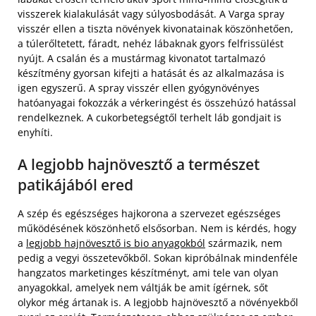
visszerek kialakulását vagy súlyosbodását. A Varga spray
visszér ellen a tiszta növények kivonatainak köszönhetően,
a túlerőltetett, fáradt, nehéz lábaknak gyors felfrissülést
nyújt. A csalán és a mustármag kivonatot tartalmazó
készítmény gyorsan kifejti a hatását és az alkalmazása is
igen egyszerű. A spray visszér ellen gyógynövényes
hatóanyagai fokozzák a vérkeringést és összehúzó hatással
rendelkeznek. A cukorbetegségtől terhelt láb gondjait is
enyhíti.
A legjobb hajnövesztő a természet
patikájából ered
A szép és egészséges hajkorona a szervezet egészséges
működésének köszönhető elsősorban. Nem is kérdés, hogy
a
legjobb hajnövesztő is bio anyagokból
származik, nem
pedig a vegyi összetevőkből. Sokan kipróbálnak mindenféle
hangzatos marketinges készítményt, ami tele van olyan
anyagokkal, amelyek nem váltják be amit ígérnek, sőt
olykor még ártanak is. A legjobb hajnövesztő a növényekből