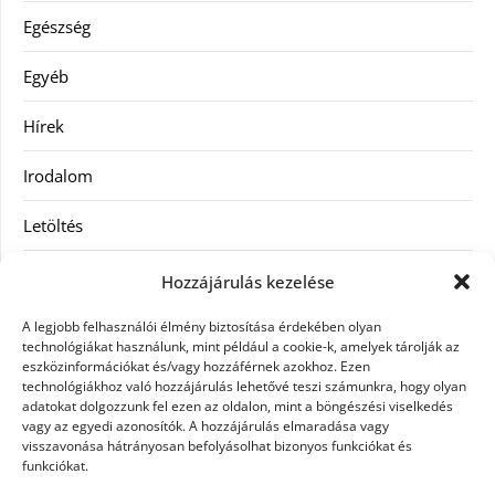
Egészség
Egyéb
Hírek
Irodalom
Letöltés
Receptek
Hozzájárulás kezelése
SEO
A legjobb felhasználói élmény biztosítása érdekében olyan
technológiákat használunk, mint például a cookie-k, amelyek tárolják az
eszközinformációkat és/vagy hozzáférnek azokhoz. Ezen
Szolgáltatás
technológiákhoz való hozzájárulás lehetővé teszi számunkra, hogy olyan
adatokat dolgozzunk fel ezen az oldalon, mint a böngészési viselkedés
Szórakozás
vagy az egyedi azonosítók. A hozzájárulás elmaradása vagy
visszavonása hátrányosan befolyásolhat bizonyos funkciókat és
funkciókat.
Táskák