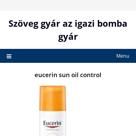
Skip
to
content
Szöveg gyár az igazi bomba
gyár
Menu
eucerin sun oil control