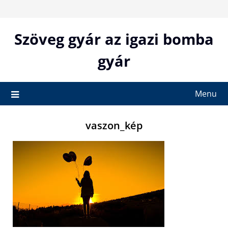
Skip
to
content
Szöveg gyár az igazi bomba
gyár
Menu
vaszon_kép