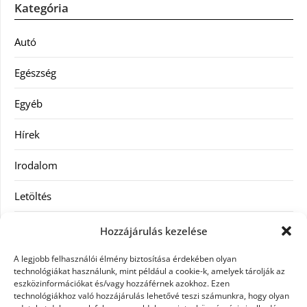
Kategória
Autó
Egészség
Egyéb
Hírek
Irodalom
Letöltés
Receptek
Hozzájárulás kezelése
SEO
A legjobb felhasználói élmény biztosítása érdekében olyan
technológiákat használunk, mint például a cookie-k, amelyek tárolják az
eszközinformációkat és/vagy hozzáférnek azokhoz. Ezen
Szolgáltatás
technológiákhoz való hozzájárulás lehetővé teszi számunkra, hogy olyan