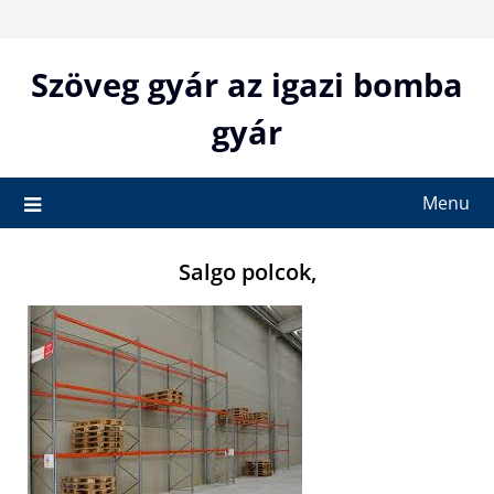
Skip
to
content
Szöveg gyár az igazi bomba
gyár
Menu
Salgo polcok,