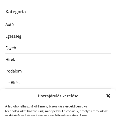
Kategória
Autó
Egészség
Egyéb
Hírek
Irodalom
Letöltés
Receptek
Hozzájárulás kezelése
SEO
A legjobb felhasználói élmény biztosítása érdekében olyan
technológiákat használunk, mint például a cookie-k, amelyek tárolják az
eszközinformációkat és/vagy hozzáférnek azokhoz. Ezen