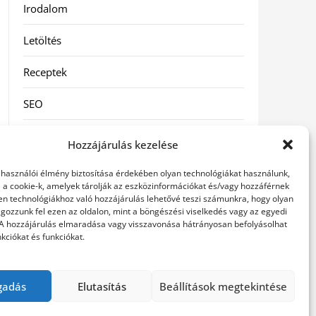
Irodalom
Letöltés
Receptek
SEO
Szolgáltatás
Hozzájárulás kezelése
Szórakozás
elhasználói élmény biztosítása érdekében olyan technológiákat használunk,
l a cookie-k, amelyek tárolják az eszközinformációkat és/vagy hozzáférnek
Táskák
en technológiákhoz való hozzájárulás lehetővé teszi számunkra, hogy olyan
gozzunk fel ezen az oldalon, mint a böngészési viselkedés vagy az egyedi
 A hozzájárulás elmaradása vagy visszavonása hátrányosan befolyásolhat
Vásárlás-Eladás
kciókat és funkciókat.
Webáruház
gadás
Elutasítás
Beállítások megtekintése