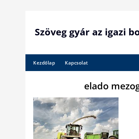
Skip
to
content
Szöveg gyár az igazi 
Kezdőlap
Kapcsolat
elado mezog