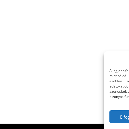
A legjobb f
mint példáu
azokhoz. Ez
adatokat dol
azonosítók.
bizonyos fun
Elfo