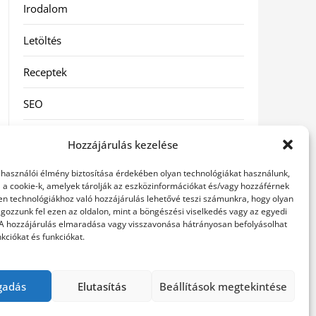
Irodalom
Letöltés
Receptek
SEO
Szolgáltatás
Hozzájárulás kezelése
Szórakozás
elhasználói élmény biztosítása érdekében olyan technológiákat használunk,
l a cookie-k, amelyek tárolják az eszközinformációkat és/vagy hozzáférnek
Táskák
en technológiákhoz való hozzájárulás lehetővé teszi számunkra, hogy olyan
gozzunk fel ezen az oldalon, mint a böngészési viselkedés vagy az egyedi
 A hozzájárulás elmaradása vagy visszavonása hátrányosan befolyásolhat
Vásárlás-Eladás
kciókat és funkciókat.
Webáruház
gadás
Elutasítás
Beállítások megtekintése