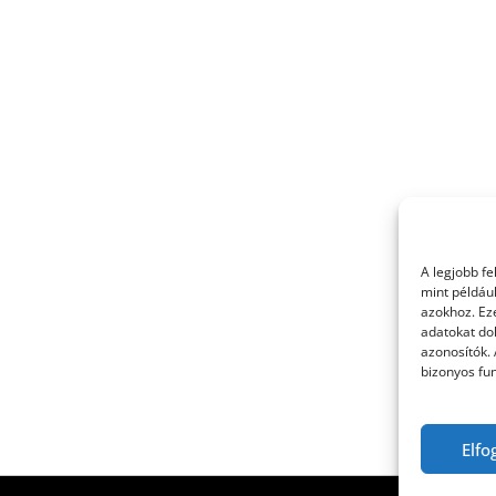
A legjobb f
mint példáu
azokhoz. Ez
adatokat dol
azonosítók.
bizonyos fun
Elfo