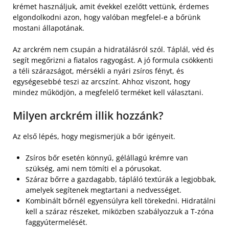
krémet használjuk, amit évekkel ezelőtt vettünk, érdemes
elgondolkodni azon, hogy valóban megfelel-e a bőrünk
mostani állapotának.
Az arckrém nem csupán a hidratálásról szól. Táplál, véd és
segít megőrizni a fiatalos ragyogást. A jó formula csökkenti
a téli szárazságot, mérsékli a nyári zsíros fényt, és
egységesebbé teszi az arcszínt. Ahhoz viszont, hogy
mindez működjön, a megfelelő terméket kell választani.
Milyen arckrém illik hozzánk?
Az első lépés, hogy megismerjük a bőr igényeit.
Zsíros bőr esetén könnyű, gélállagú krémre van
szükség, ami nem tömíti el a pórusokat.
Száraz bőrre a gazdagabb, tápláló textúrák a legjobbak,
amelyek segítenek megtartani a nedvességet.
Kombinált bőrnél egyensúlyra kell törekedni. Hidratálni
kell a száraz részeket, miközben szabályozzuk a T-zóna
faggyútermelését.