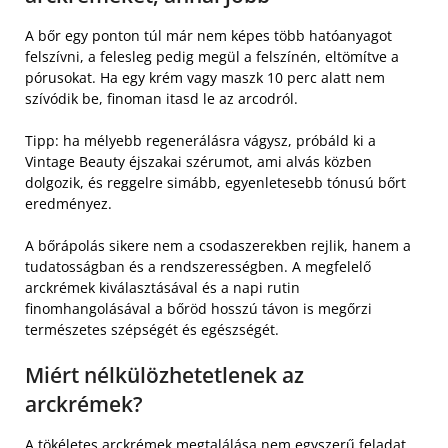
A bőr egy ponton túl már nem képes több hatóanyagot
felszívni, a felesleg pedig megül a felszínén, eltömítve a
pórusokat. Ha egy krém vagy maszk 10 perc alatt nem
szívódik be, finoman itasd le az arcodról.
Tipp: ha mélyebb regenerálásra vágysz, próbáld ki a
Vintage Beauty éjszakai szérumot, ami alvás közben
dolgozik, és reggelre simább, egyenletesebb tónusú bőrt
eredményez.
A bőrápolás sikere nem a csodaszerekben rejlik, hanem a
tudatosságban és a rendszerességben. A megfelelő
arckrémek kiválasztásával és a napi rutin
finomhangolásával a bőröd hosszú távon is megőrzi
természetes szépségét és egészségét.
Miért nélkülözhetetlenek az
arckrémek?
A tökéletes arckrémek megtalálása nem egyszerű feladat.