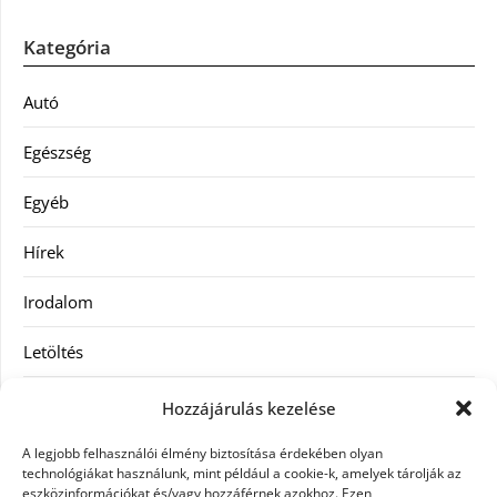
Kategória
Autó
Egészség
Egyéb
Hírek
Irodalom
Letöltés
Receptek
Hozzájárulás kezelése
SEO
A legjobb felhasználói élmény biztosítása érdekében olyan
technológiákat használunk, mint például a cookie-k, amelyek tárolják az
eszközinformációkat és/vagy hozzáférnek azokhoz. Ezen