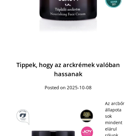
Tippek, hogy az arckrémek valóban
hassanak
Posted on 2025-10-08
Az arcbőr
állapota
sok
mindent
elárul
rólunk,