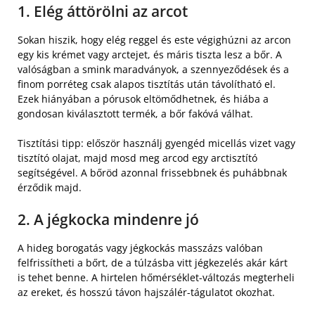
1. Elég áttörölni az arcot
Sokan hiszik, hogy elég reggel és este végighúzni az arcon
egy kis krémet vagy arctejet, és máris tiszta lesz a bőr. A
valóságban a smink maradványok, a szennyeződések és a
finom porréteg csak alapos tisztítás után távolítható el.
Ezek hiányában a pórusok eltömődhetnek, és hiába a
gondosan kiválasztott termék, a bőr fakóvá válhat.
Tisztítási tipp: először használj gyengéd micellás vizet vagy
tisztító olajat, majd mosd meg arcod egy arctisztító
segítségével. A bőröd azonnal frissebbnek és puhábbnak
érződik majd.
2. A jégkocka mindenre jó
A hideg borogatás vagy jégkockás masszázs valóban
felfrissítheti a bőrt, de a túlzásba vitt jégkezelés akár kárt
is tehet benne. A hirtelen hőmérséklet-változás megterheli
az ereket, és hosszú távon hajszálér-tágulatot okozhat.