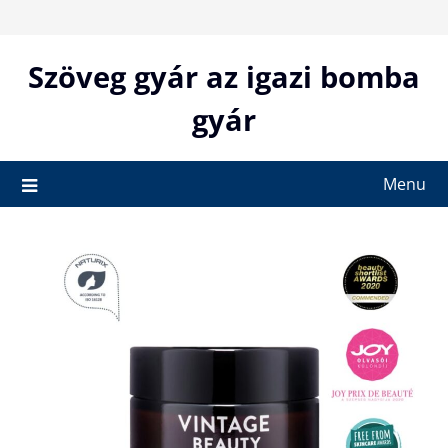
Skip
to
content
Szöveg gyár az igazi bomba
gyár
Menu