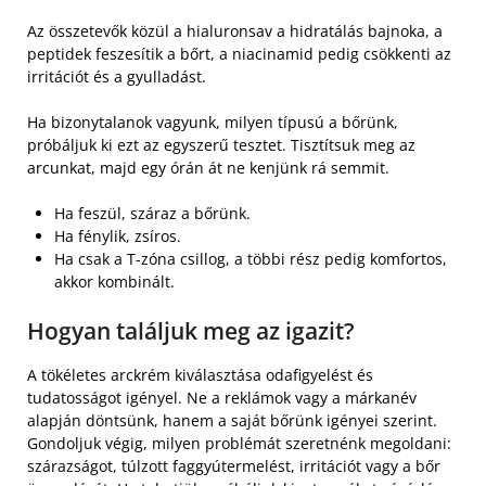
Az összetevők közül a hialuronsav a hidratálás bajnoka, a
peptidek feszesítik a bőrt, a niacinamid pedig csökkenti az
irritációt és a gyulladást.
Ha bizonytalanok vagyunk, milyen típusú a bőrünk,
próbáljuk ki ezt az egyszerű tesztet. Tisztítsuk meg az
arcunkat, majd egy órán át ne kenjünk rá semmit.
Ha feszül, száraz a bőrünk.
Ha fénylik, zsíros.
Ha csak a T-zóna csillog, a többi rész pedig komfortos,
akkor kombinált.
Hogyan találjuk meg az igazit?
A tökéletes arckrém kiválasztása odafigyelést és
tudatosságot igényel. Ne a reklámok vagy a márkanév
alapján döntsünk, hanem a saját bőrünk igényei szerint.
Gondoljuk végig, milyen problémát szeretnénk megoldani:
szárazságot, túlzott faggyútermelést, irritációt vagy a bőr