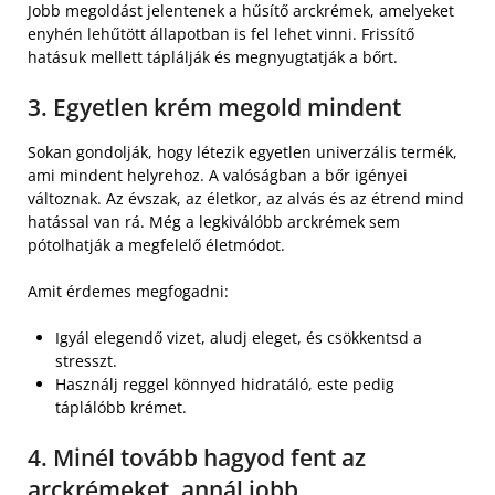
Jobb megoldást jelentenek a hűsítő arckrémek, amelyeket
enyhén lehűtött állapotban is fel lehet vinni. Frissítő
hatásuk mellett táplálják és megnyugtatják a bőrt.
3. Egyetlen krém megold mindent
Sokan gondolják, hogy létezik egyetlen univerzális termék,
ami mindent helyrehoz. A valóságban a bőr igényei
változnak. Az évszak, az életkor, az alvás és az étrend mind
hatással van rá. Még a legkiválóbb arckrémek sem
pótolhatják a megfelelő életmódot.
Amit érdemes megfogadni:
Igyál elegendő vizet, aludj eleget, és csökkentsd a
stresszt.
Használj reggel könnyed hidratáló, este pedig
táplálóbb krémet.
4. Minél tovább hagyod fent az
arckrémeket, annál jobb