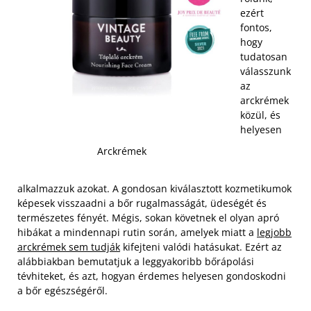
ezért
fontos,
hogy
tudatosan
válasszunk
az
arckrémek
közül, és
helyesen
Arckrémek
alkalmazzuk azokat. A gondosan kiválasztott kozmetikumok
képesek visszaadni a bőr rugalmasságát, üdeségét és
természetes fényét. Mégis, sokan követnek el olyan apró
hibákat a mindennapi rutin során, amelyek miatt a
legjobb
arckrémek sem tudják
kifejteni valódi hatásukat. Ezért az
alábbiakban bemutatjuk a leggyakoribb bőrápolási
tévhiteket, és azt, hogyan érdemes helyesen gondoskodni
a bőr egészségéről.