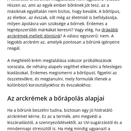
Hiszen az, ami az egyik ember bőrének jót tesz, az a
másiknak egyáltalán nem biztos, hogy beválik. A bőrtípus,
az életkor, az évszak, sőt még az életmód is befolyásolja,
milyen ápolásra van szüksége a bőrnek. Érdemes a
legnépszerűbb márkákat keresni? Vagy elég, ha
drágább
arckrémek mellett döntünk
? A válasz egyszerű: nem. A
legjobb arckrém az, amelyik pontosan a bőrünk igényeire
reagál.
A megfelelő krém megtalálása sokszor próbálkozások
sorozata, de néhány alapelv segíthet elkerülni a felesleges
kiadásokat. Érdemes megismerni a bőrtípust, figyelni az
összetevőkre, és megtanulni, mely formulák illenek a
különböző korosztályokhoz és évszakokhoz.
Az arckrémek a bőrápolás alapjai
Ha a bőrünk beszélni tudna, biztosan egy jó hidratáló
arckrémet kérne. Ez az a termék, ami megvédi a
kiszáradástól, a szennyeződésektől, az UV-sugárzástól és a
mindennapi stressztől is. Ha még mindig ugyanazt a