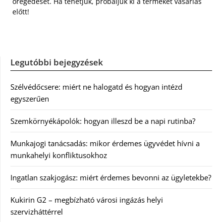
öregedését. Ha tehetjük, próbáljuk ki a terméket vásárlás
előtt!
Legutóbbi bejegyzések
Szélvédőcsere: miért ne halogatd és hogyan intézd
egyszerűen
Szemkörnyékápolók: hogyan illeszd be a napi rutinba?
Munkajogi tanácsadás: mikor érdemes ügyvédet hívni a
munkahelyi konfliktusokhoz
Ingatlan szakjogász: miért érdemes bevonni az ügyletekbe?
Kukirin G2 – megbízható városi ingázás helyi
szervizháttérrel