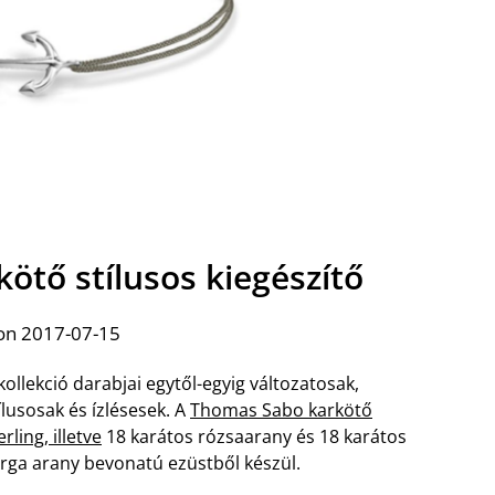
ötő stílusos kiegészítő
on 2017-07-15
kollekció darabjai egytől-egyig változatosak,
ílusosak és ízlésesek. A
Thomas Sabo karkötő
erling, illetve
18 karátos rózsaarany és 18 karátos
rga arany bevonatú ezüstből készül.