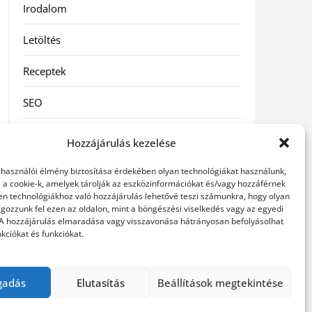
Irodalom
Letöltés
Receptek
SEO
Szolgáltatás
Hozzájárulás kezelése
Szórakozás
elhasználói élmény biztosítása érdekében olyan technológiákat használunk,
l a cookie-k, amelyek tárolják az eszközinformációkat és/vagy hozzáférnek
Táskák
en technológiákhoz való hozzájárulás lehetővé teszi számunkra, hogy olyan
gozzunk fel ezen az oldalon, mint a böngészési viselkedés vagy az egyedi
 A hozzájárulás elmaradása vagy visszavonása hátrányosan befolyásolhat
Vásárlás-Eladás
kciókat és funkciókat.
Webáruház
gadás
Elutasítás
Beállítások megtekintése