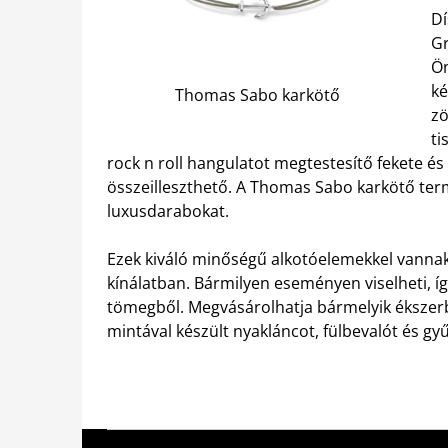
Dí
Gr
Ön
ké
Thomas Sabo karkötő
zö
ti
rock n roll hangulatot megtestesítő fekete és
összeilleszthető. A Thomas Sabo karkötő termé
luxusdarabokat.
Ezek kiváló minőségű alkotóelemekkel vannak e
kínálatban. Bármilyen eseményen viselheti, 
tömegből. Megvásárolhatja bármelyik ékszerb
mintával készült nyakláncot, fülbevalót és gyűr