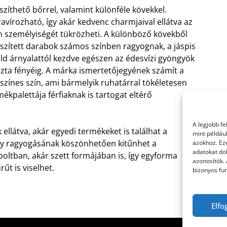
szíthető bőrrel, valamint különféle kövekkel.
avírozható, így akár kedvenc charmjaival ellátva az
 személyiségét tükrözheti. A különböző kövekből
szített darabok számos színben ragyognak, a jáspis
ld árnyalattól kezdve egészen az édesvízi gyöngyök
szta fényéig.
A márka ismertetőjegyének számít a
 színes szín, ami bármelyik ruhatárral tökéletesen
kpalettája férfiaknak is tartogat eltérő
A legjobb f
llátva, akár egyedi termékeket is találhat a
mint példáu
így ragyogásának köszönhetően kitűnhet a
azokhoz. Ez
adatokat dol
oltban, akár szett formájában is, így egyforma
azonosítók.
űt is viselhet.
bizonyos fun
Elfo