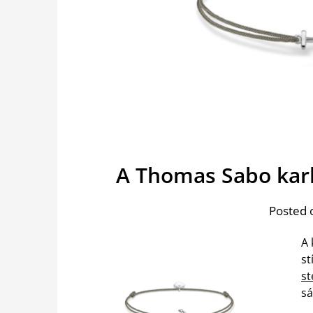
A Thomas Sabo kark
Posted 
A 
st
st
sá