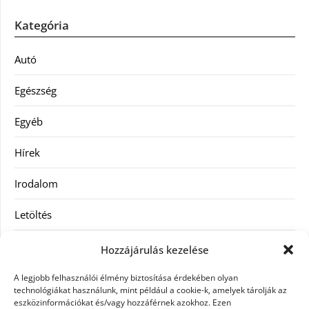
Kategória
Autó
Egészség
Egyéb
Hírek
Irodalom
Letöltés
Receptek
Hozzájárulás kezelése
SEO
A legjobb felhasználói élmény biztosítása érdekében olyan
technológiákat használunk, mint például a cookie-k, amelyek tárolják az
eszközinformációkat és/vagy hozzáférnek azokhoz. Ezen
Szolgáltatás