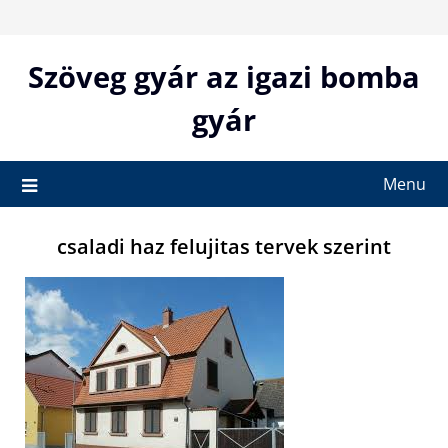
Skip
to
content
Szöveg gyár az igazi bomba
gyár
Menu
csaladi haz felujitas tervek szerint