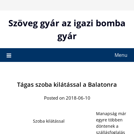
Skip
to
content
Szöveg gyár az igazi bomba
gyár
Menu
Tágas szoba kilátással a Balatonra
Posted on 2018-06-10
Manapság már
egyre többen
Szoba kilátással
döntenek a
szállásfoglalás