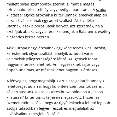
mellett olyan szempontok szerint is, mint a magas
színvonalú felszereltség vagy pedig a panoráma. A
szoba
kilátással egyike azoknak
a kritériumnak, amelyek alapján
sokan kiválasztanak egy adott szállást. Akik vidékre
utaznak, azok a poros utcák helyett, azt szeretnék, ha a
szobájuk ablaka vagy a terasz mondjuk a Balatonra, esetleg
a csendes kertre nézzen.
Akik Európa nagyvárosainak egyikébe tervezik az utazást,
kereshetnek olyan szállást, amelyik az adott város
valamelyik jellegzetességére lát rá. Az igények tehát
nagyon eltérőek lehetnek. Ami egyeseknek zajos vagy
éppen unalmas, az másnak lehet nagyon is érdekes.
A lényeg az, hogy megtaláljuk azt a szolgáltatót, amelyik
lehetőséget ad arra, hogy különféle szempontok szerint
választhassunk. A szallaskeres.hu weboldalon a „szoba
kilátással” kritérium is teljesen megszokott, hiszen az
üzemeltetőinek célja, hogy az ügyfeleiknek a lehető legjobb
szolgáltatásokban legyen részük és megtalálják az
elvárásaiknak megfelelő szállást.