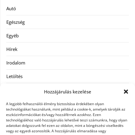
Autó
Egészség
Egyéb
Hírek
Irodalom
Letöltés
Receptek
Hozzájárulás kezelése
SEO
A legjobb felhasználói élmény biztosítása érdekében olyan
technológiákat használunk, mint például a cookie-k, amelyek tárolják az
eszközinformációkat és/vagy hozzáférnek azokhoz. Ezen
Szolgáltatás
technológiákhoz való hozzájárulás lehetővé teszi számunkra, hogy olyan
adatokat dolgozzunk fel ezen az oldalon, mint a böngészési viselkedés
Szórakozás
vagy az egyedi azonosítók. A hozzájárulás elmaradása vagy