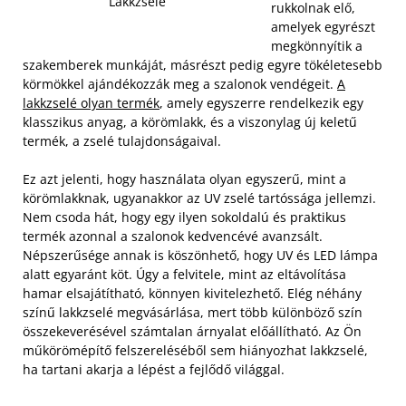
Lakkzselé
rukkolnak elő,
amelyek egyrészt
megkönnyítik a
szakemberek munkáját, másrészt pedig egyre tökéletesebb
körmökkel ajándékozzák meg a szalonok vendégeit.
A
lakkzselé olyan termék
, amely egyszerre rendelkezik egy
klasszikus anyag, a körömlakk, és a viszonylag új keletű
termék, a zselé tulajdonságaival.
Ez azt jelenti, hogy használata olyan egyszerű, mint a
körömlakknak, ugyanakkor az UV zselé tartóssága jellemzi.
Nem csoda hát, hogy egy ilyen sokoldalú és praktikus
termék azonnal a szalonok kedvencévé avanzsált.
Népszerűsége annak is köszönhető, hogy UV és LED lámpa
alatt egyaránt köt. Úgy a felvitele, mint az eltávolítása
hamar elsajátítható, könnyen kivitelezhető. Elég néhány
színű lakkzselé megvásárlása, mert több különböző szín
összekeverésével számtalan árnyalat előállítható. Az Ön
műkörömépítő felszereléséből sem hiányozhat lakkzselé,
ha tartani akarja a lépést a fejlődő világgal.