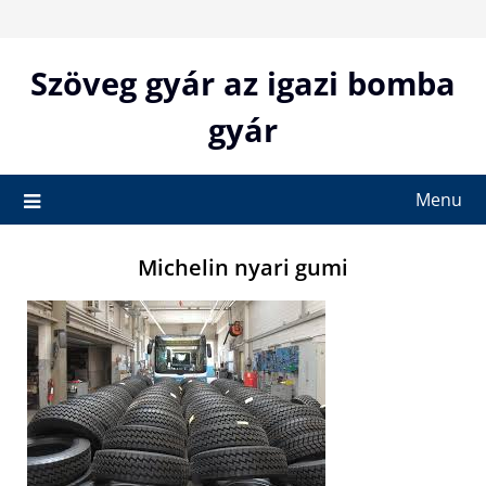
Skip
to
content
Szöveg gyár az igazi bomba
gyár
Menu
Michelin nyari gumi