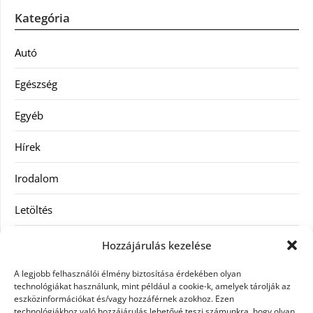
Kategória
Autó
Egészség
Egyéb
Hírek
Irodalom
Letöltés
Receptek
Hozzájárulás kezelése
SEO
A legjobb felhasználói élmény biztosítása érdekében olyan
technológiákat használunk, mint például a cookie-k, amelyek tárolják az
eszközinformációkat és/vagy hozzáférnek azokhoz. Ezen
Szolgáltatás
technológiákhoz való hozzájárulás lehetővé teszi számunkra, hogy olyan