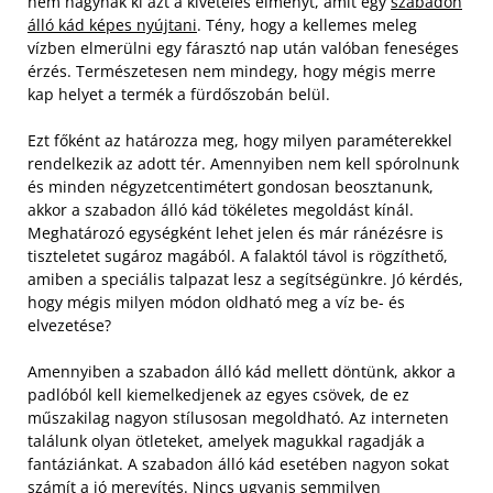
nem hagynák ki azt a kivételes élményt, amit egy
szabadon
álló kád képes nyújtani
. Tény, hogy a kellemes meleg
vízben elmerülni egy fárasztó nap után valóban feneséges
érzés. Természetesen nem mindegy, hogy mégis merre
kap helyet a termék a fürdőszobán belül.
Ezt főként az határozza meg, hogy milyen paraméterekkel
rendelkezik az adott tér. Amennyiben nem kell spórolnunk
és minden négyzetcentimétert gondosan beosztanunk,
akkor a szabadon álló kád tökéletes megoldást kínál.
Meghatározó egységként lehet jelen és már ránézésre is
tiszteletet sugároz magából. A falaktól távol is rögzíthető,
amiben a speciális talpazat lesz a segítségünkre. Jó kérdés,
hogy mégis milyen módon oldható meg a víz be- és
elvezetése?
Amennyiben a szabadon álló kád mellett döntünk, akkor a
padlóból kell kiemelkedjenek az egyes csövek, de ez
műszakilag nagyon stílusosan megoldható. Az interneten
találunk olyan ötleteket, amelyek magukkal ragadják a
fantáziánkat. A szabadon álló kád esetében nagyon sokat
számít a jó merevítés. Nincs ugyanis semmilyen