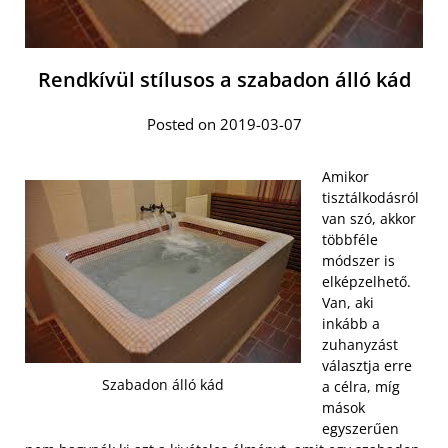
Rendkívül stílusos a szabadon álló kád
Posted on 2019-03-07
Amikor
tisztálkodásról
van szó, akkor
többféle
módszer is
elképzelhető.
Van, aki
inkább a
zuhanyzást
választja erre
Szabadon álló kád
a célra, míg
mások
egyszerűen