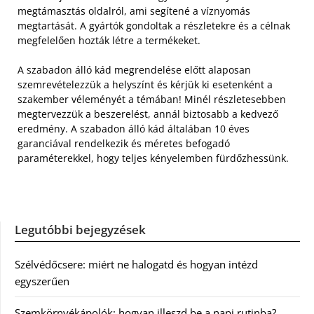
megtámasztás oldalról, ami segítené a víznyomás
megtartását. A gyártók gondoltak a részletekre és a célnak
megfelelően hozták létre a termékeket.
A szabadon álló kád megrendelése előtt alaposan
szemrevételezzük a helyszínt és kérjük ki esetenként a
szakember véleményét a témában! Minél részletesebben
megtervezzük a beszerelést, annál biztosabb a kedvező
eredmény. A szabadon álló kád általában 10 éves
garanciával rendelkezik és méretes befogadó
paraméterekkel, hogy teljes kényelemben fürdőzhessünk.
Legutóbbi bejegyzések
Szélvédőcsere: miért ne halogatd és hogyan intézd
egyszerűen
Szemkörnyékápolók: hogyan illeszd be a napi rutinba?