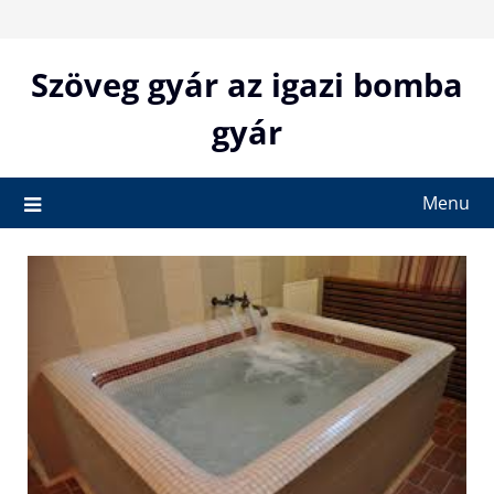
Skip
to
content
Szöveg gyár az igazi bomba
gyár
Menu