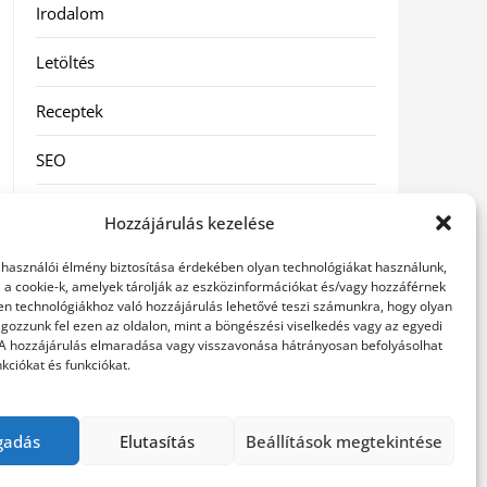
Irodalom
Letöltés
Receptek
SEO
Szolgáltatás
Hozzájárulás kezelése
Szórakozás
elhasználói élmény biztosítása érdekében olyan technológiákat használunk,
l a cookie-k, amelyek tárolják az eszközinformációkat és/vagy hozzáférnek
Táskák
en technológiákhoz való hozzájárulás lehetővé teszi számunkra, hogy olyan
gozzunk fel ezen az oldalon, mint a böngészési viselkedés vagy az egyedi
 A hozzájárulás elmaradása vagy visszavonása hátrányosan befolyásolhat
Vásárlás-Eladás
kciókat és funkciókat.
Webáruház
gadás
Elutasítás
Beállítások megtekintése