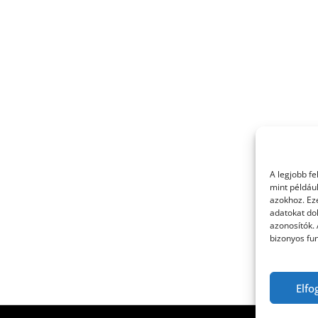
A legjobb f
mint példáu
azokhoz. Ez
adatokat dol
azonosítók.
bizonyos fun
Elfo