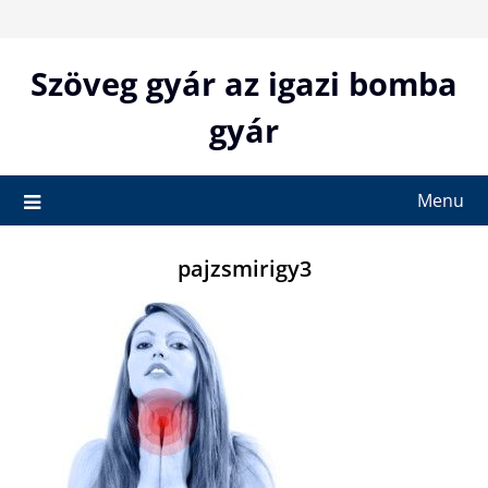
Skip
to
content
Szöveg gyár az igazi bomba
gyár
Menu
pajzsmirigy3