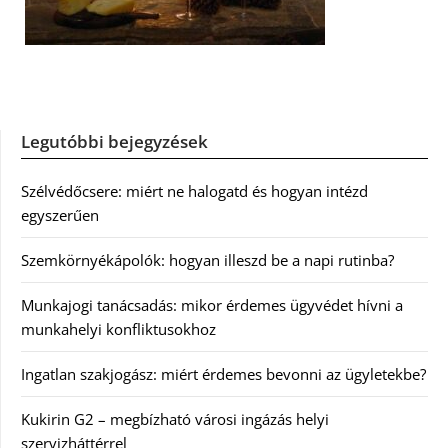
Legutóbbi bejegyzések
Szélvédőcsere: miért ne halogatd és hogyan intézd
egyszerűen
Szemkörnyékápolók: hogyan illeszd be a napi rutinba?
Munkajogi tanácsadás: mikor érdemes ügyvédet hívni a
munkahelyi konfliktusokhoz
Ingatlan szakjogász: miért érdemes bevonni az ügyletekbe?
Kukirin G2 – megbízható városi ingázás helyi
szervizháttérrel