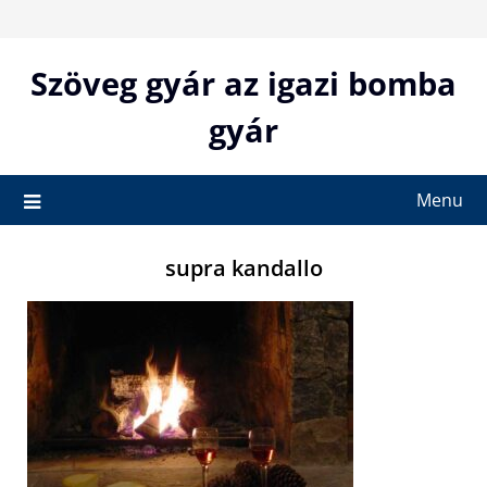
Skip
to
content
Szöveg gyár az igazi bomba
gyár
Menu
supra kandallo