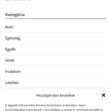
Kategória
Autó
Egészség
Egyéb
Hírek
Irodalom
Letöltés
Receptek
Hozzájárulás kezelése
SEO
A legjobb felhasználói élmény biztosítása érdekében olyan
technológiákat használunk, mint például a cookie-k, amelyek tárolják az