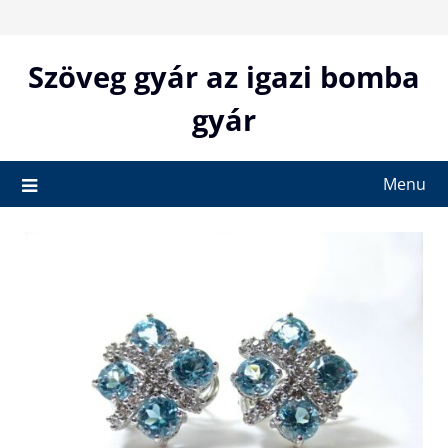
Skip
to
content
Szöveg gyár az igazi bomba
gyár
Menu