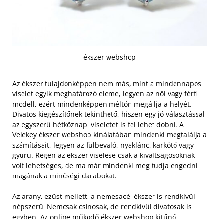
ékszer webshop
Az ékszer tulajdonképpen nem más, mint a mindennapos
viselet egyik meghatározó eleme, legyen az női vagy férfi
modell, ezért mindenképpen méltón megállja a helyét.
Divatos kiegészítőnek tekinthető, hiszen egy jó választással
az egyszerű hétköznapi viseletet is fel lehet dobni. A
Velekey
ékszer webshop kínálatában mindenki
megtalálja a
számításait, legyen az fülbevaló, nyaklánc, karkötő vagy
gyűrű. Régen az ékszer viselése csak a kiváltságosoknak
volt lehetséges, de ma már mindenki meg tudja engedni
magának a minőségi darabokat.
Az arany, ezüst mellett, a nemesacél ékszer is rendkívül
népszerű. Nemcsak csinosak, de rendkívül divatosak is
egyben. Az online működő ékszer webshop kitűnő