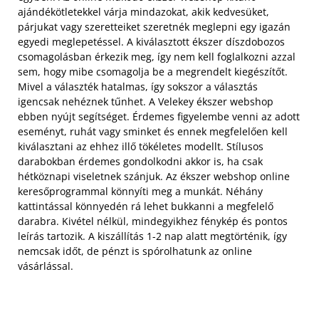
ajándékötletekkel várja mindazokat, akik kedvesüket,
párjukat vagy szeretteiket szeretnék meglepni egy igazán
egyedi meglepetéssel. A kiválasztott ékszer díszdobozos
csomagolásban érkezik meg, így nem kell foglalkozni azzal
sem, hogy mibe csomagolja be a megrendelt kiegészítőt.
Mivel a választék hatalmas, így sokszor a választás
igencsak nehéznek tűnhet. A Velekey ékszer webshop
ebben nyújt segítséget. Érdemes figyelembe venni az adott
eseményt, ruhát vagy sminket és ennek megfelelően kell
kiválasztani az ehhez illő tökéletes modellt. Stílusos
darabokban érdemes gondolkodni akkor is, ha csak
hétköznapi viseletnek szánjuk. Az ékszer webshop online
keresőprogrammal könnyíti meg a munkát. Néhány
kattintással könnyedén rá lehet bukkanni a megfelelő
darabra. Kivétel nélkül, mindegyikhez fénykép és pontos
leírás tartozik. A kiszállítás 1-2 nap alatt megtörténik, így
nemcsak időt, de pénzt is spórolhatunk az online
vásárlással.