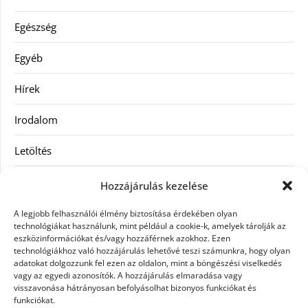
Egészség
Egyéb
Hírek
Irodalom
Letöltés
Receptek
Hozzájárulás kezelése
SEO
A legjobb felhasználói élmény biztosítása érdekében olyan
technológiákat használunk, mint például a cookie-k, amelyek tárolják az
eszközinformációkat és/vagy hozzáférnek azokhoz. Ezen
Szolgáltatás
technológiákhoz való hozzájárulás lehetővé teszi számunkra, hogy olyan
adatokat dolgozzunk fel ezen az oldalon, mint a böngészési viselkedés
Szórakozás
vagy az egyedi azonosítók. A hozzájárulás elmaradása vagy
visszavonása hátrányosan befolyásolhat bizonyos funkciókat és
funkciókat.
Táskák