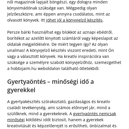
női magazinok lapjait böngészi, egy dologra minden
könyvimádónak szüksége van. Mégpedig olyan
jelzőeszközre, ami éppen annyira csodálatos, mint az
olvasott könyvek. Itt
jöhet jól a könyvjelző készítés
.
Persze bárki használhat egy blokkot az aznapi ebédről,
borítékot az azelőtt kinyitott számláról vagy képeslapot az
oldalak megjelölésére. De miért tegyen így? Az olyan
unalmas! A könyvjelző készítés viszont eredeti, mint Ön
vagy a választott könyvek. Ha kreatív inspirációra van
szüksége a személyre szabott könyvjelzőhöz, szemezgethet
a hobbijaim.hu weboldalon található ötletekből.
Gyertyaöntés – minőségi idő a
gyerekkel
A gyertyakészítés szórakoztató, gazdaságos és kreatív
családi tevékenység, ami számos előnnyel jár, mind a
szülőknek, mind a gyerekeknek. A
gyertyaöntés nemcsak
minőségi
kötődési időt biztosít, hanem a gyerekek
kreativitását és képzelőerejét is erősítheti, önbizalmat és