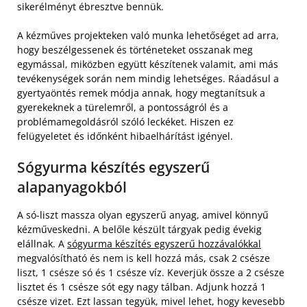
sikerélményt ébresztve bennük.
A kézműves projekteken való munka lehetőséget ad arra,
hogy beszélgessenek és történeteket osszanak meg
egymással, miközben együtt készítenek valamit, ami más
tevékenységek során nem mindig lehetséges. Ráadásul a
gyertyaöntés remek módja annak, hogy megtanítsuk a
gyerekeknek a türelemről, a pontosságról és a
problémamegoldásról szóló leckéket. Hiszen ez
felügyeletet és időnként hibaelhárítást igényel.
Sógyurma készítés egyszerű
alapanyagokból
A só-liszt massza olyan egyszerű anyag, amivel könnyű
kézműveskedni. A belőle készült tárgyak pedig évekig
elállnak. A
sógyurma készítés egyszerű hozzávalókkal
megvalósítható és nem is kell hozzá más, csak 2 csésze
liszt, 1 csésze só és 1 csésze víz. Keverjük össze a 2 csésze
lisztet és 1 csésze sót egy nagy tálban. Adjunk hozzá 1
csésze vizet. Ezt lassan tegyük, mivel lehet, hogy kevesebb