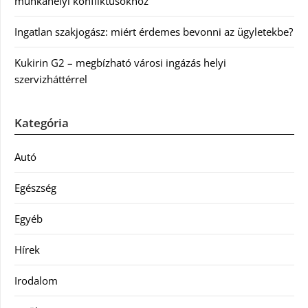
munkahelyi konfliktusokhoz
Ingatlan szakjogász: miért érdemes bevonni az ügyletekbe?
Kukirin G2 – megbízható városi ingázás helyi
szervizháttérrel
Kategória
Autó
Egészség
Egyéb
Hírek
Irodalom