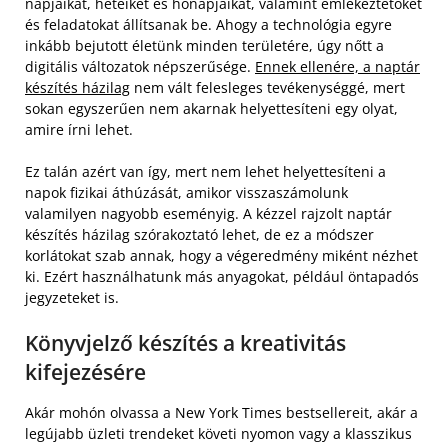
napjaikat, heteiket és hónapjaikat, valamint emlékeztetőket
és feladatokat állítsanak be. Ahogy a technológia egyre
inkább bejutott életünk minden területére, úgy nőtt a
digitális változatok népszerűsége.
Ennek ellenére, a naptár
készítés házilag
nem vált felesleges tevékenységgé, mert
sokan egyszerűen nem akarnak helyettesíteni egy olyat,
amire írni lehet.
Ez talán azért van így, mert nem lehet helyettesíteni a
napok fizikai áthúzását, amikor visszaszámolunk
valamilyen nagyobb eseményig. A kézzel rajzolt naptár
készítés házilag szórakoztató lehet, de ez a módszer
korlátokat szab annak, hogy a végeredmény miként nézhet
ki. Ezért használhatunk más anyagokat, például öntapadós
jegyzeteket is.
Könyvjelző készítés a kreativitás
kifejezésére
Akár mohón olvassa a New York Times bestsellereit, akár a
legújabb üzleti trendeket követi nyomon vagy a klasszikus