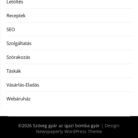
Letöltés
Receptek
SEO
Szolgáltatás
Szórakozás
Táskák
Vásárlás-Eladás
Webáruház
©2026 Szöveg gyár az igazi bomba gyár
| Design:
Newspaperly WordPress Theme