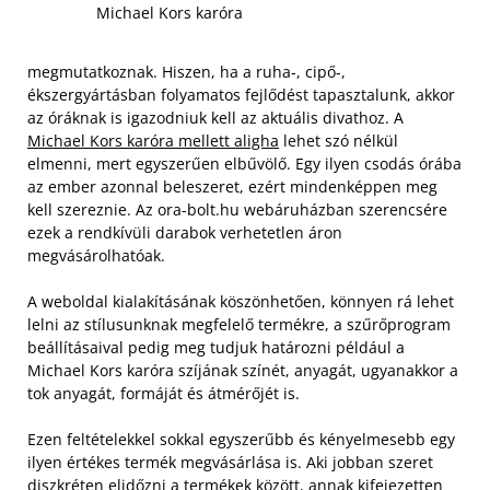
Michael Kors karóra
megmutatkoznak. Hiszen, ha a ruha-, cipő-,
ékszergyártásban folyamatos fejlődést tapasztalunk, akkor
az óráknak is igazodniuk kell az aktuális divathoz. A
Michael Kors karóra mellett aligha
lehet szó nélkül
elmenni, mert egyszerűen elbűvölő. Egy ilyen csodás órába
az ember azonnal beleszeret, ezért mindenképpen meg
kell szereznie. Az ora-bolt.hu webáruházban szerencsére
ezek a rendkívüli darabok verhetetlen áron
megvásárolhatóak.
A weboldal kialakításának köszönhetően, könnyen rá lehet
lelni az stílusunknak megfelelő termékre, a szűrőprogram
beállításaival pedig meg tudjuk határozni például a
Michael Kors karóra szíjának színét, anyagát, ugyanakkor a
tok anyagát, formáját és átmérőjét is.
Ezen feltételekkel sokkal egyszerűbb és kényelmesebb egy
ilyen értékes termék megvásárlása is. Aki jobban szeret
diszkréten elidőzni a termékek között, annak kifejezetten