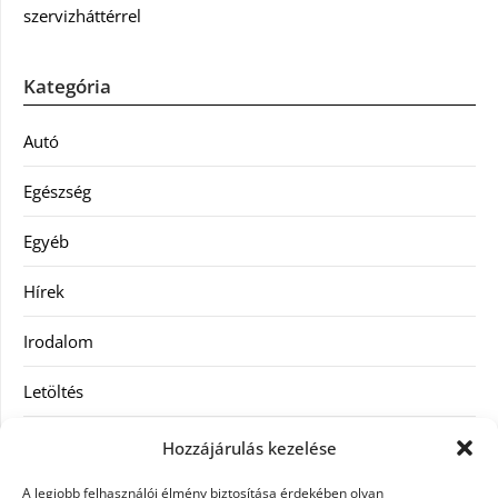
szervizháttérrel
Kategória
Autó
Egészség
Egyéb
Hírek
Irodalom
Letöltés
Receptek
Hozzájárulás kezelése
SEO
A legjobb felhasználói élmény biztosítása érdekében olyan