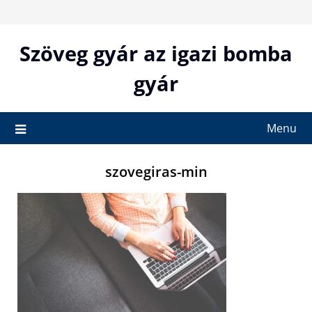
Skip
to
content
Szöveg gyár az igazi bomba
gyár
Menu
szovegiras-min