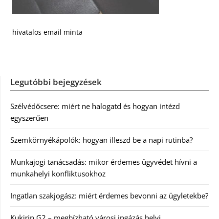
hivatalos email minta
Legutóbbi bejegyzések
Szélvédőcsere: miért ne halogatd és hogyan intézd
egyszerűen
Szemkörnyékápolók: hogyan illeszd be a napi rutinba?
Munkajogi tanácsadás: mikor érdemes ügyvédet hívni a
munkahelyi konfliktusokhoz
Ingatlan szakjogász: miért érdemes bevonni az ügyletekbe?
Kukirin G2 – megbízható városi ingázás helyi