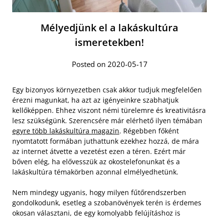
Mélyedjünk el a lakáskultúra
ismeretekben!
Posted on 2020-05-17
Egy bizonyos környezetben csak akkor tudjuk megfelelően
érezni magunkat, ha azt az igényeinkre szabhatjuk
kellőképpen. Ehhez viszont némi türelemre és kreativitásra
lesz szükségünk. Szerencsére már elérhető ilyen témában
egyre több lakáskultúra magazin
. Régebben főként
nyomtatott formában juthattunk ezekhez hozzá, de mára
az internet átvette a vezetést ezen a téren. Ezért már
bőven elég, ha elővesszük az okostelefonunkat és a
lakáskultúra témakörben azonnal elmélyedhetünk.
Nem mindegy ugyanis, hogy milyen fűtőrendszerben
gondolkodunk, esetleg a szobanövények terén is érdemes
okosan választani, de egy komolyabb felújításhoz is