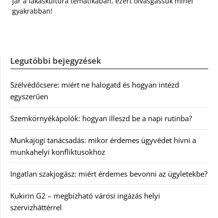
jár a lakáskultúra tematikában, ezért olvasgassuk minél
gyakrabban!
Legutóbbi bejegyzések
Szélvédőcsere: miért ne halogatd és hogyan intézd
egyszerűen
Szemkörnyékápolók: hogyan illeszd be a napi rutinba?
Munkajogi tanácsadás: mikor érdemes ügyvédet hívni a
munkahelyi konfliktusokhoz
Ingatlan szakjogász: miért érdemes bevonni az ügyletekbe?
Kukirin G2 – megbízható városi ingázás helyi
szervizháttérrel