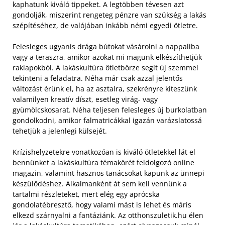
kaphatunk kiváló tippeket. A legtöbben tévesen azt
gondolják, miszerint rengeteg pénzre van szükség a lakás
szépítéséhez, de valójában inkább némi egyedi ötletre.
Felesleges ugyanis drága bútokat vásárolni a nappaliba
vagy a teraszra, amikor azokat mi magunk elkészíthetjük
raklapokból. A lakáskultúra ötletbörze segít új szemmel
tekinteni a feladatra. Néha már csak azzal jelentős
változást érünk el, ha az asztalra, szekrényre kiteszünk
valamilyen kreatív díszt, esetleg virág- vagy
gyümölcskosarat. Néha teljesen felesleges új burkolatban
gondolkodni, amikor falmatricákkal igazán varázslatossá
tehetjük a jelenlegi külsejét.
Krízishelyzetekre vonatkozóan is kiváló ötletekkel lát el
bennünket a lakáskultúra témakörét feldolgozó online
magazin, valamint hasznos tanácsokat kapunk az ünnepi
készülődéshez. Alkalmanként át sem kell vennünk a
tartalmi részleteket, mert elég egy aprócska
gondolatébresztő, hogy valami mást is lehet és máris
elkezd szárnyalni a fantáziánk. Az otthonszuletik.hu élen