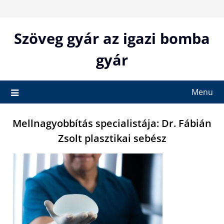
Skip
to
content
Szöveg gyár az igazi bomba
gyár
Menu
Mellnagyobbítás specialistája: Dr. Fábián
Zsolt plasztikai sebész