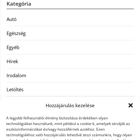
Kategória
Autó
Egészség
Egyéb
Hírek
Irodalom
Letöltés
Receptek
Hozzájárulás kezelése
SEO
A legjobb felhasználói élmény biztosítása érdekében olyan
technológiákat használunk, mint például a cookie-k, amelyek tárolják az
eszközinformációkat és/vagy hozzáférnek azokhoz. Ezen
Szolgáltatás
technológiákhoz való hozzájárulás lehetővé teszi számunkra, hogy olyan