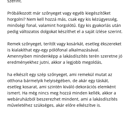
szerint.
Próbálkozott már szőnyeget vagy egyéb kiegészítőket
horgolni? Nem kell hozzá más, csak egy kis kézügyesség,
minőségi fonal, valamint horgolótű. Egy kis gyakorlás után
pedig változatos dolgokat készíthet el a saját ízlése szerint.
Remek szőnyeget, terítőt vagy kosárkát, esetleg ékszereket
is kialakíthat egy-egy pólófonal alkalmazásával.
Amennyiben mindenképp a lakásdíszítés terén szeretne jó
eredményekhez jutni, akkor a legjobb megoldás,
ha elkészít egy szép szőnyeget, ami remekül mutat az
otthona bármelyik helyiségében, de akár egy táskát,
esetleg kosarat, ami szintén kiváló dekorációs elemként
ismert. Ha még nincs meg hozzá minden kellék, akkor a
webáruházból beszerezhet mindent, ami a lakásdíszítés
műveletéhez szükséges, akár előre elkészítve is.