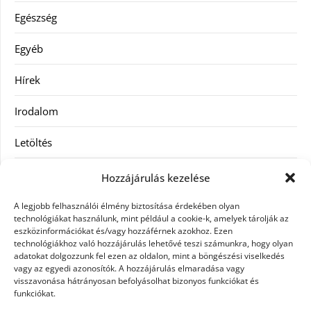
Egészség
Egyéb
Hírek
Irodalom
Letöltés
Receptek
Hozzájárulás kezelése
SEO
A legjobb felhasználói élmény biztosítása érdekében olyan
technológiákat használunk, mint például a cookie-k, amelyek tárolják az
eszközinformációkat és/vagy hozzáférnek azokhoz. Ezen
Szolgáltatás
technológiákhoz való hozzájárulás lehetővé teszi számunkra, hogy olyan
adatokat dolgozzunk fel ezen az oldalon, mint a böngészési viselkedés
Szórakozás
vagy az egyedi azonosítók. A hozzájárulás elmaradása vagy
visszavonása hátrányosan befolyásolhat bizonyos funkciókat és
funkciókat.
Táskák