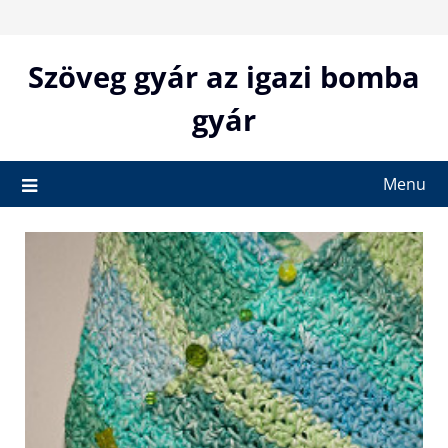
Skip
to
content
Szöveg gyár az igazi bomba
gyár
Menu