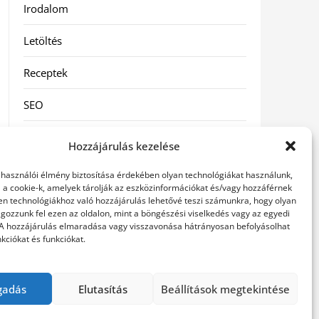
Irodalom
Letöltés
Receptek
SEO
Szolgáltatás
Hozzájárulás kezelése
Szórakozás
elhasználói élmény biztosítása érdekében olyan technológiákat használunk,
l a cookie-k, amelyek tárolják az eszközinformációkat és/vagy hozzáférnek
Táskák
en technológiákhoz való hozzájárulás lehetővé teszi számunkra, hogy olyan
gozzunk fel ezen az oldalon, mint a böngészési viselkedés vagy az egyedi
 A hozzájárulás elmaradása vagy visszavonása hátrányosan befolyásolhat
Vásárlás-Eladás
kciókat és funkciókat.
Webáruház
gadás
Elutasítás
Beállítások megtekintése