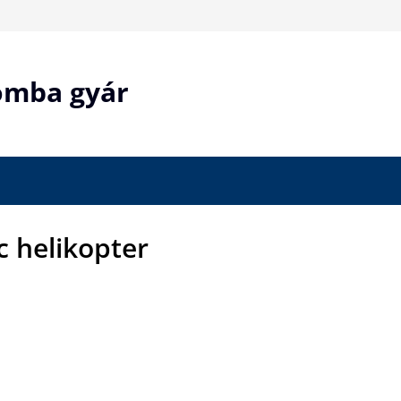
bomba gyár
rc helikopter