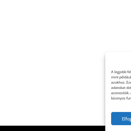
A legjobb f
mint példáu
azokhoz. Ez
adatokat dol
azonosítók.
bizonyos fun
Elfo