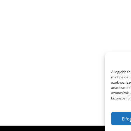
A legjobb f
mint példáu
azokhoz. Ez
adatokat dol
azonosítók.
bizonyos fun
Elfo