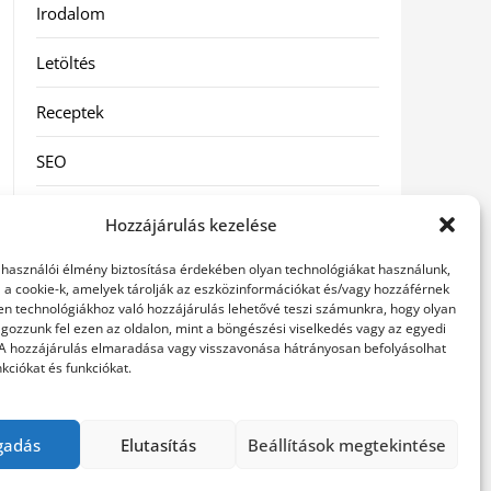
Irodalom
Letöltés
Receptek
SEO
Szolgáltatás
Hozzájárulás kezelése
Szórakozás
elhasználói élmény biztosítása érdekében olyan technológiákat használunk,
l a cookie-k, amelyek tárolják az eszközinformációkat és/vagy hozzáférnek
Táskák
en technológiákhoz való hozzájárulás lehetővé teszi számunkra, hogy olyan
gozzunk fel ezen az oldalon, mint a böngészési viselkedés vagy az egyedi
 A hozzájárulás elmaradása vagy visszavonása hátrányosan befolyásolhat
Vásárlás-Eladás
kciókat és funkciókat.
Webáruház
gadás
Elutasítás
Beállítások megtekintése