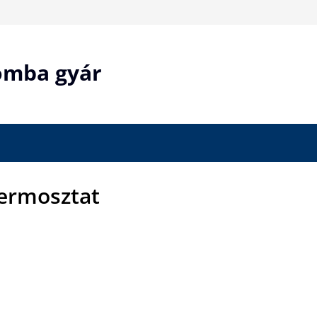
bomba gyár
ermosztat