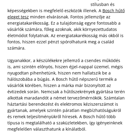
stílusban és
képességekben is megfelelő eszközök illenek. A
Bosch hűtő
eleget tesz
minden elvárásnak. Fontos jellemzője az
energiatakarékosság. Ez a tulajdonság egyre fontosabb a
vásárlók számára, főleg azoknak, akik környezettudatos
életmódot folytatnak. Az energiatakarékosság más okból is
fontos, hiszen ezzel pénzt spórolhatunk meg a család
számára.
Ugyanakkor, a készülékekre jellemző a csendes működés
is, ami szintén előnyös, hiszen éjjel-nappal üzemel, mégis
nyugodtan pihenhetünk, hiszen nem hallatszik be a
hálószobába a búgás. A Bosch hűtő népszerű termék a
vásárlók körében, hiszen a márka már bizonyított az
évtizedek során. Nemcsak a hűtőszekrények gyártása terén
alkottak maradandót a német tervezőmérnökök. Számtalan
háztartási berendezést és elektromos kéziszerszámot is
gyártanak, amelyek szintén páratlan megbízhatóságukról
és remek teljesítményükről híresek. A Bosch hűtő több
típusa is megtalálható a szaküzletekben, így igényeinknek
megfelelően választhatunk a kínálatból.