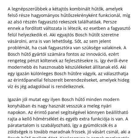
A legnépszerűbbek a kétajtós kombinált hűtők, amelyek
felső része hagyományos hűtőszekrényként funkcionál, míg
az alsó részén fagyasztó rekeszek találhatóak. Persze
ennek a fordított változata is létezik, ez esetben a fagyasztó
felül helyezkedik el. Aki egyajtós Bosch hűtőt szeretne
vásárolni, arra is van lehetőség. Sőt, az sem jelent
problémát, ha csak fagyasztóra van szüksége valakinek. A
Bosch hűtő gyártói számára fontos az innováció, ezért
rengeteg pénzt költenek az fejlesztésekre is, így évről-évre
modernebb és hasznosabb készülékeket állítanak elő. Aki
egy igazán különleges Bosch hűtőre vágyik, az választhatja
az érintőpanellal felszerelt berendezéseket, amelyek hideg
víz és jég adagolóval is rendelkeznek.
Igazán jól mutat egy ilyen Bosch hűtő minden modern
konyhában és nagy hasznát vesszük a meleg nyári
napokon. Az érintő panel segítségével könnyen beállítható
rajta a kellő hőmérséklet és egyéb extra funkciója is van. A
páratartalom is szabályozható, így a gyümölcsök és a
zöldségek is tovább maradnak frissek. Jó vásárt csinál, aki a