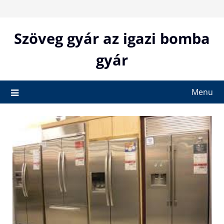
Skip
to
content
Szöveg gyár az igazi bomba
gyár
Menu