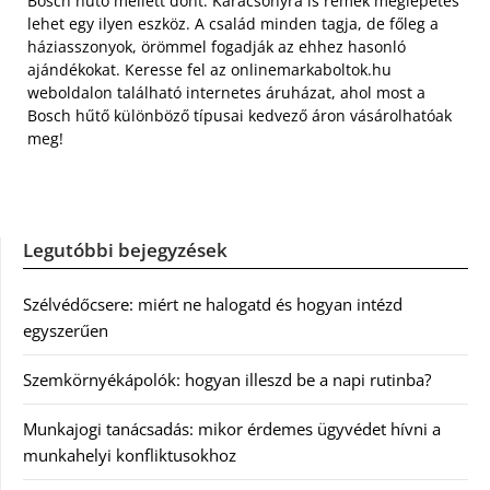
Bosch hűtő mellett dönt. Karácsonyra is remek meglepetés
lehet egy ilyen eszköz. A család minden tagja, de főleg a
háziasszonyok, örömmel fogadják az ehhez hasonló
ajándékokat. Keresse fel az onlinemarkaboltok.hu
weboldalon található internetes áruházat, ahol most a
Bosch hűtő különböző típusai kedvező áron vásárolhatóak
meg!
Legutóbbi bejegyzések
Szélvédőcsere: miért ne halogatd és hogyan intézd
egyszerűen
Szemkörnyékápolók: hogyan illeszd be a napi rutinba?
Munkajogi tanácsadás: mikor érdemes ügyvédet hívni a
munkahelyi konfliktusokhoz