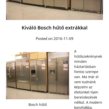
Kiváló Bosch hűtő extrákkal
Posted on 2016-11-09
A
hűtőszekrénynek
minden
háztartásban
fontos szerepe
van. Ma már el
sem tudnánk
képzelni az
életünket ilyen
berendezések
nélkül. A modern
Bosch hűtő
konyhákba,