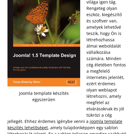
világa igen tág.
Rengeteg olyan
eszköz, kiegészítő
és szoftver van,
amelyek lehetővé
teszik, hogy Ön is
létrehozhassa
álmai weboldalát
vállalkozása
számára. Minden
cég életében fontos
a megfelelő
internetes jelenlét,
ezért érdemes
olyan weblapot
Joomla template készítés
létrehozni, amely
egyszerűen
megfelel az
elvárásoknak és jól
tükrözi a cég
jellegét. Ehhez érdemes igénybe venni a
joomla template
készítés lehetőséget
, amely tulajdonképpen egy sablon
létrehozását jelenti. Ez a sablon teljesen egyedire szabható