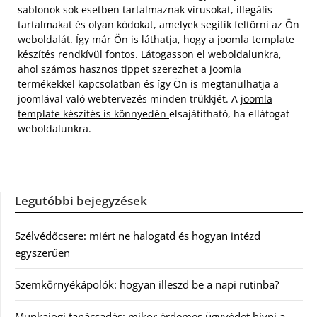
sablonok sok esetben tartalmaznak vírusokat, illegális
tartalmakat és olyan kódokat, amelyek segítik feltörni az Ön
weboldalát. Így már Ön is láthatja, hogy a joomla template
készítés rendkívül fontos. Látogasson el weboldalunkra,
ahol számos hasznos tippet szerezhet a joomla
termékekkel kapcsolatban és így Ön is megtanulhatja a
joomlával való webtervezés minden trükkjét. A
joomla
template készítés is könnyedén
elsajátítható, ha ellátogat
weboldalunkra.
Legutóbbi bejegyzések
Szélvédőcsere: miért ne halogatd és hogyan intézd
egyszerűen
Szemkörnyékápolók: hogyan illeszd be a napi rutinba?
Munkajogi tanácsadás: mikor érdemes ügyvédet hívni a