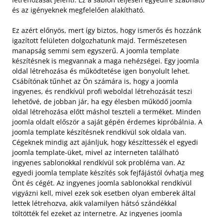
és az igényeknek megfelelően alakítható.
Ez azért előnyös, mert így biztos, hogy ismerős és hozzánk
igazított felületen dolgozhatunk majd. Természetesen
manapság semmi sem egyszerű. A joomla template
készítésnek is megvannak a maga nehézségei. Egy joomla
oldal létrehozása és működtetése igen bonyolult lehet.
Csábítónak tűnhet az Ön számára is, hogy a joomla
ingyenes, és rendkívül profi weboldal létrehozását teszi
lehetővé, de jobban jár, ha egy élesben működő joomla
oldal létrehozása előtt máshol teszteli a terméket. Minden
joomla oldalt először a saját gépén érdemes kipróbálnia. A
joomla template készítésnek rendkívül sok oldala van.
Cégeknek mindig azt ajánljuk, hogy készíttessék el egyedi
joomla template-üket, mivel az interneten található
ingyenes sablonokkal rendkívül sok probléma van. Az
egyedi joomla template készítés sok fejfájástól óvhatja meg
Önt és cégét. Az ingyenes joomla sablonokkal rendkívül
vigyázni kell, mivel ezek sok esetben olyan emberek által
lettek létrehozva, akik valamilyen hátsó szándékkal
töltötték fel ezeket az internetre. Az ingyenes joomla