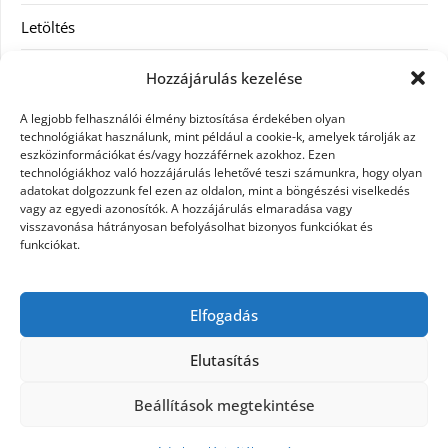
Letöltés
Receptek
Hozzájárulás kezelése
SEO
A legjobb felhasználói élmény biztosítása érdekében olyan
technológiákat használunk, mint például a cookie-k, amelyek tárolják az
eszközinformációkat és/vagy hozzáférnek azokhoz. Ezen
Szolgáltatás
technológiákhoz való hozzájárulás lehetővé teszi számunkra, hogy olyan
adatokat dolgozzunk fel ezen az oldalon, mint a böngészési viselkedés
Szórakozás
vagy az egyedi azonosítók. A hozzájárulás elmaradása vagy
visszavonása hátrányosan befolyásolhat bizonyos funkciókat és
funkciókat.
Táskák
Vásárlás-Eladás
Elfogadás
Webáruház
Elutasítás
Beállítások megtekintése
©2026 Szöveg gyár az igazi bomba gyár
| Design: