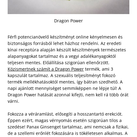
Dragon Power
Férfi potencianövelő készítményt online kényelmesen és
biztonságos forrásból lehet házhoz rendelni. Az eredeti
kínai receptúra alapján készült készítmények természetes
alapanyagokat tartalmaz és a vegyi adalékanyagoktól
teljesen mentes. Előállítása szigorúan ellenőrzött.
Közismertnek számít a Dragon Power
termék, ami 3
kapszulát tartalmaz. A szexuális teljesítményt fokozó
termék mellékhatásoktól mentes, így bátran szedhető. A
napi ajánlott mennyiséget semmiképpen ne lépje túl! A
Dragon Power hatását azonnal kifejti, nem kell rá több órát
várni.
Fokozza a véráramlást, elősegíti a hosszantartó erekciót.
Éppen ezért, magas vérnyomás esetén szigorúan tilos a
szedése! Panax Ginsenget tartalmaz, ami nemcsak a fizikai,
de a szellemi erőnlét fokozására is tökéletesen alkalmas. A