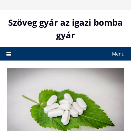
Skip
to
content
Szöveg gyár az igazi bomba
gyár
Menu