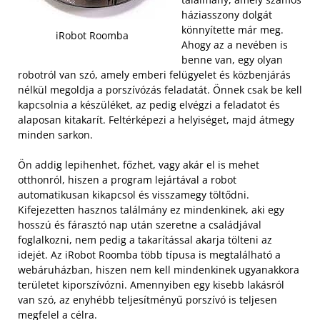
háziasszony dolgát
könnyítette már meg.
iRobot Roomba
Ahogy az a nevében is
benne van, egy olyan
robotról van szó, amely emberi felügyelet és közbenjárás
nélkül megoldja a porszívózás feladatát. Önnek csak be kell
kapcsolnia a készüléket, az pedig elvégzi a feladatot és
alaposan kitakarít. Feltérképezi a helyiséget, majd átmegy
minden sarkon.
Ön addig lepihenhet, főzhet, vagy akár el is mehet
otthonról, hiszen a program lejártával a robot
automatikusan kikapcsol és visszamegy töltődni.
Kifejezetten hasznos találmány ez mindenkinek, aki egy
hosszú és fárasztó nap után szeretne a családjával
foglalkozni, nem pedig a takarítással akarja tölteni az
idejét. Az iRobot Roomba több típusa is megtalálható a
webáruházban, hiszen nem kell mindenkinek ugyanakkora
területet kiporszívózni. Amennyiben egy kisebb lakásról
van szó, az enyhébb teljesítményű porszívó is teljesen
megfelel a célra.