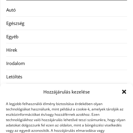
Autó
Egészség
Egyéb
Hírek
Irodalom
Letöltés
Receptek
Hozzájárulás kezelése
SEO
A legjobb felhasználói élmény biztosítása érdekében olyan
technológiákat használunk, mint például a cookie-k, amelyek tárolják az
eszközinformációkat és/vagy hozzáférnek azokhoz. Ezen
Szolgáltatás
technológiákhoz való hozzájárulás lehetővé teszi számunkra, hogy olyan
adatokat dolgozzunk fel ezen az oldalon, mint a böngészési viselkedés
Szórakozás
vagy az egyedi azonosítók. A hozzájárulás elmaradása vagy