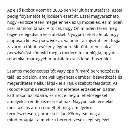
Az első iRobot Roomba 2002-ben került bemutatásra, azóta
pedig folyamatos fejlődésen esett át. Ezzel magyarázható,
hogy rendszeresen megjelennek az új modellek, és minden
szériát finomítanak. A fő cél, hogy Ön minden téren meg
legyen elégedve a készülékkel. Nyugodt lehet afelől, hogy
alaposan ki lesz porszívózva, valamint a zajszint sem fogja
zavarni a többi tevékenységében. Mi több, nemcsak a
porszívózást könnyíti meg a modern technológia, ugyanis
robotokat már egyéb munkálatokra is lehet használni.
Számos medencetisztítót vagy épp fűnyíró berendezést is
talál az oldalon, amelyek ugyancsak emberi beavatkozás és
megerőltetés nélkül látják el a rájuk szabott feladatot. Az
iRobot Roomba részletes ismertetése érdekében bátran
kattintson az oldalra, és nézze meg a lehetőségeket,
amelyek a rendelkezésére állnak. Nagyon sok terméket
most akciós áron rendelhet meg, amelyekre,
természetesen, garancia is jár. Könnyítse meg a
mindennapjait a modern berendezések segítségével!