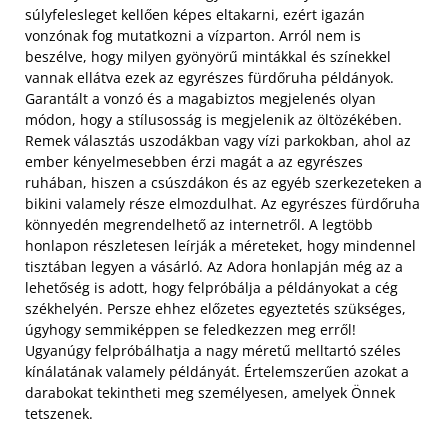
súlyfelesleget kellően képes eltakarni, ezért igazán
vonzónak fog mutatkozni a vízparton. Arról nem is
beszélve, hogy milyen gyönyörű mintákkal és színekkel
vannak ellátva ezek az egyrészes fürdőruha példányok.
Garantált a vonzó és a magabiztos megjelenés olyan
módon, hogy a stílusosság is megjelenik az öltözékében.
Remek választás uszodákban vagy vízi parkokban, ahol az
ember kényelmesebben érzi magát a az egyrészes
ruhában, hiszen a csúszdákon és az egyéb szerkezeteken a
bikini valamely része elmozdulhat. Az egyrészes fürdőruha
könnyedén megrendelhető az internetről.
A legtöbb
honlapon részletesen leírják a méreteket, hogy mindennel
tisztában legyen a vásárló. Az Adora honlapján még az a
lehetőség is adott, hogy felpróbálja a példányokat a cég
székhelyén. Persze ehhez előzetes egyeztetés szükséges,
úgyhogy semmiképpen se feledkezzen meg erről!
Ugyanúgy felpróbálhatja a nagy méretű melltartó széles
kínálatának valamely példányát. Értelemszerűen azokat a
darabokat tekintheti meg személyesen, amelyek Önnek
tetszenek.