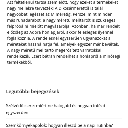
Azt feltétlenül tartsa szem előtt, hogy ezeket a termékeket
nagy mellekre tervezték! A D kosármérettől is talál
nagyobbat, egészet az M méretig. Persze, mint minden
más ruhadarabot, a nagy méretű melltartót is szükséges
felpróbálni mielőtt megvásárolja. Azonban, ha már rendelt
előzőleg az Adora honlapjáról, akkor felesleges ilyennel
foglalkoznia. A rendelésnél egyszerűen ugyanazokat a
méreteket használhatja fel, amelyek egyszer már beváltak.
A nagy méretű melltartó megerősített varratokkal
rendelkezik. Ezért bátran rendelhet a honlapról a minőségi
termékekből.
Legutóbbi bejegyzések
Szélvédőcsere: miért ne halogatd és hogyan intézd
egyszerűen
Szemkörnyékápolók: hogyan illeszd be a napi rutinba?