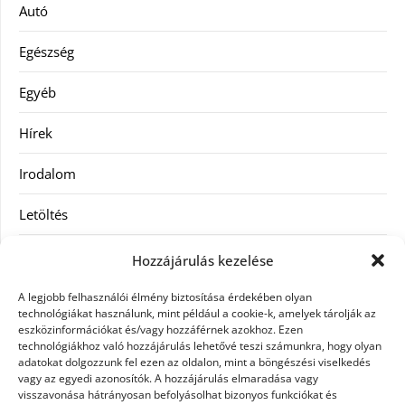
Autó
Egészség
Egyéb
Hírek
Irodalom
Letöltés
Receptek
Hozzájárulás kezelése
SEO
A legjobb felhasználói élmény biztosítása érdekében olyan
technológiákat használunk, mint például a cookie-k, amelyek tárolják az
eszközinformációkat és/vagy hozzáférnek azokhoz. Ezen
Szolgáltatás
technológiákhoz való hozzájárulás lehetővé teszi számunkra, hogy olyan
adatokat dolgozzunk fel ezen az oldalon, mint a böngészési viselkedés
Szórakozás
vagy az egyedi azonosítók. A hozzájárulás elmaradása vagy
visszavonása hátrányosan befolyásolhat bizonyos funkciókat és