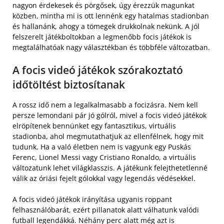
nagyon érdekesek és pörgősek, úgy érezzük magunkat
közben, mintha mi is ott lennénk egy hatalmas stadionban
és hallanánk, ahogy a tömegek drukkolnak nekünk. A jól
felszerelt játékboltokban a legmenőbb focis játékok is
megtalálhatóak nagy választékban és többféle változatban.
A focis videó játékok szórakoztató
időtöltést biztosítanak
A rossz idő nem a legalkalmasabb a focizásra. Nem kell
persze lemondani pár jó gólról, mivel a focis videó játékok
elröpítenek bennünket egy fantasztikus, virtuális
stadionba, ahol megmutathatjuk az ellenfélnek, hogy mit
tudunk. Ha a való életben nem is vagyunk egy Puskás
Ferenc, Lionel Messi vagy Cristiano Ronaldo, a virtuális
változatunk lehet világklasszis. A játékunk felejthetetlenné
válik az óriási fejelt gólokkal vagy legendás védésekkel.
A focis videó játékok irányítása ugyanis roppant
felhasználóbarát, ezért pillanatok alatt válhatunk valódi
futball legendákká. Néhány perc alatt még azt is