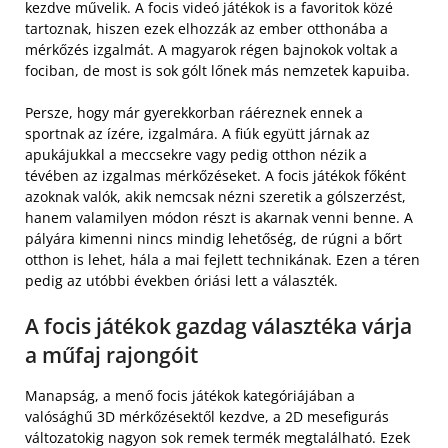
kezdve művelik. A focis videó játékok is a favoritok közé
tartoznak, hiszen ezek elhozzák az ember otthonába a
mérkőzés izgalmát. A magyarok régen bajnokok voltak a
fociban, de most is sok gólt lőnek más nemzetek kapuiba.
Persze, hogy már gyerekkorban ráéreznek ennek a
sportnak az ízére, izgalmára. A fiúk együtt járnak az
apukájukkal a meccsekre vagy pedig otthon nézik a
tévében az izgalmas mérkőzéseket. A focis játékok főként
azoknak valók, akik nemcsak nézni szeretik a gólszerzést,
hanem valamilyen módon részt is akarnak venni benne. A
pályára kimenni nincs mindig lehetőség, de rúgni a bőrt
otthon is lehet, hála a mai fejlett technikának. Ezen a téren
pedig az utóbbi években óriási lett a választék.
A focis játékok gazdag választéka várja
a műfaj rajongóit
Manapság, a menő focis játékok kategóriájában a
valósághű 3D mérkőzésektől kezdve, a 2D mesefigurás
változatokig nagyon sok remek termék megtalálható. Ezek