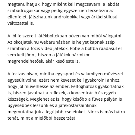
megtanulhatjuk, hogy miként kell megcsavarni a labdát
szabadrúgáskor vagy pedig egyszerűen lecselezni az
ellenfelet. Játszhatunk androidokkal vagy árkád stílusú
változattal is.
A jól felszerelt játékboltokban bőven van miből válogatni.
Az okosjatek.hu webáruházban is helyet kapnak szép
számban a focis videó játékok. Ebbe a boltba ráadásul el
sem kell jönni, hiszen a játékok bármikor
megrendelhetőek, akár késő este is.
A focizás olyan, mintha egy sport és valamilyen művészet
egyesült volna, ezért nem keveset kell gyakorolni ahhoz,
hogy jól művelhesse az ember. Felfoghatóak gyakorlatnak
is, hiszen javulnak a reflexek, a koncentráció és egyéb
készségek. Meglehet az is, hogy később a füves pályán is
ügyesebbek leszünk és a játékostársainknak
megmutathatjuk a legújabb cseleinket. Nincs is más hátra
tehát, mint a mielőbbi beszerzés!