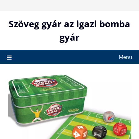
Skip
to
content
Szöveg gyár az igazi bomba
gyár
Menu