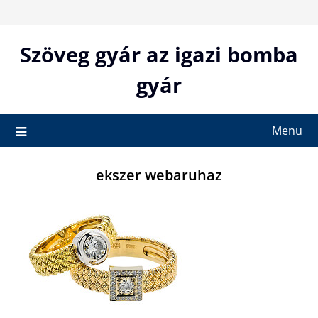
Skip
to
content
Szöveg gyár az igazi bomba
gyár
Menu
ekszer webaruhaz