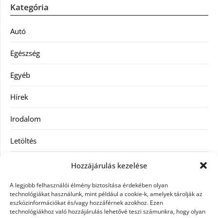
Kategória
Autó
Egészség
Egyéb
Hírek
Irodalom
Letöltés
Receptek
Hozzájárulás kezelése
SEO
A legjobb felhasználói élmény biztosítása érdekében olyan
technológiákat használunk, mint például a cookie-k, amelyek tárolják az
eszközinformációkat és/vagy hozzáférnek azokhoz. Ezen
Szolgáltatás
technológiákhoz való hozzájárulás lehetővé teszi számunkra, hogy olyan