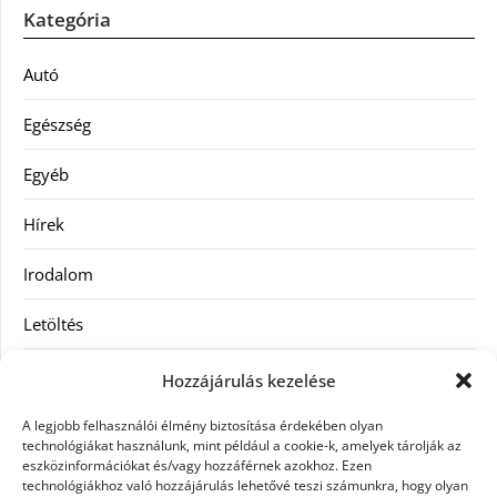
Kategória
Autó
Egészség
Egyéb
Hírek
Irodalom
Letöltés
Receptek
Hozzájárulás kezelése
SEO
A legjobb felhasználói élmény biztosítása érdekében olyan
technológiákat használunk, mint például a cookie-k, amelyek tárolják az
eszközinformációkat és/vagy hozzáférnek azokhoz. Ezen
Szolgáltatás
technológiákhoz való hozzájárulás lehetővé teszi számunkra, hogy olyan