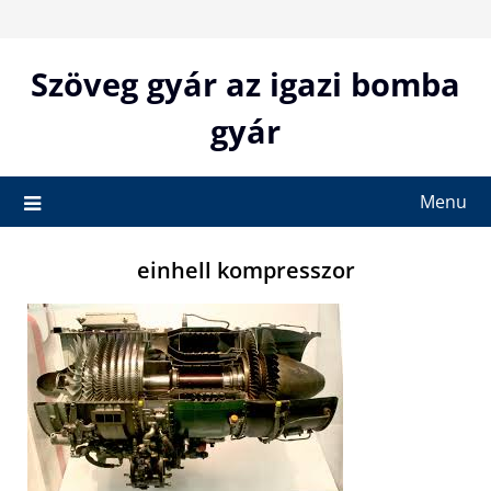
Skip
to
content
Szöveg gyár az igazi bomba
gyár
Menu
einhell kompresszor