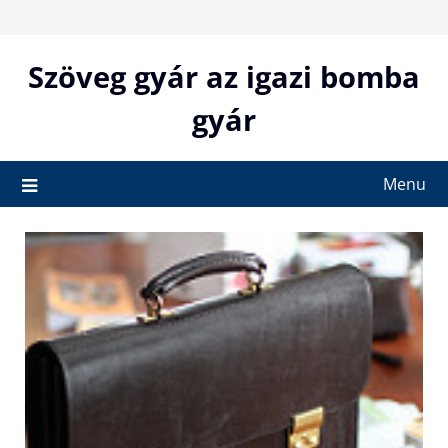
Skip
to
content
Szöveg gyár az igazi bomba
gyár
Menu