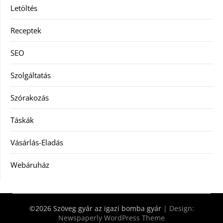
Letöltés
Receptek
SEO
Szolgáltatás
Szórakozás
Táskák
Vásárlás-Eladás
Webáruház
©2026 Szöveg gyár az igazi bomba gyár
| Design:
Newspaperly WordPress Theme