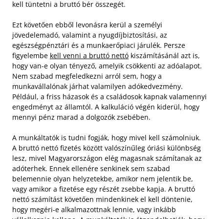
kell tüntetni a bruttó bér összegét.
Ezt követően ebből levonásra kerül a személyi
jövedelemadó, valamint a nyugdíjbiztosítási, az
egészségpénztári és a munkaerőpiaci járulék. Persze
figyelembe
kell venni a bruttó nettó
kiszámításánál azt is,
hogy van-e olyan tényező, amelyik csökkenti az adóalapot.
Nem szabad megfeledkezni arról sem, hogy a
munkavállalónak járhat valamilyen adókedvezmény.
Például, a friss házasok és a családosok kapnak valamennyi
engedményt az államtól. A kalkuláció végén kiderül, hogy
mennyi pénz marad a dolgozók zsebében.
A munkáltatók is tudni fogják, hogy mivel kell számolniuk.
A bruttó nettó fizetés között valószínűleg óriási különbség
lesz, mivel Magyarországon elég magasnak számítanak az
adóterhek. Ennek ellenére senkinek sem szabad
belemennie olyan helyzetekbe, amikor nem jelentik be,
vagy amikor a fizetése egy részét zsebbe kapja. A bruttó
nettó számítást követően mindenkinek el kell döntenie,
hogy megéri-e alkalmazottnak lennie, vagy inkább