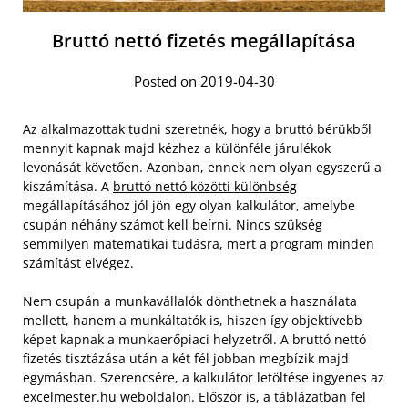
Bruttó nettó fizetés megállapítása
Posted on 2019-04-30
Az alkalmazottak tudni szeretnék, hogy a bruttó bérükből
mennyit kapnak majd kézhez a különféle járulékok
levonását követően. Azonban, ennek nem olyan egyszerű a
kiszámítása. A
bruttó nettó közötti különbség
megállapításához jól jön egy olyan kalkulátor, amelybe
csupán néhány számot kell beírni. Nincs szükség
semmilyen matematikai tudásra, mert a program minden
számítást elvégez.
Nem csupán a munkavállalók dönthetnek a használata
mellett, hanem a munkáltatók is, hiszen így objektívebb
képet kapnak a munkaerőpiaci helyzetről. A bruttó nettó
fizetés tisztázása után a két fél jobban megbízik majd
egymásban. Szerencsére, a kalkulátor letöltése ingyenes az
excelmester.hu weboldalon. Először is, a táblázatban fel