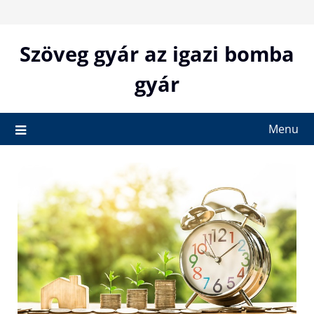
Skip
to
content
Szöveg gyár az igazi bomba
gyár
Menu