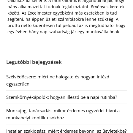
vállalkoznia kellene. A munkáltatók is átgondolhatják, hogy
hány alkalmazottat tudnak foglalkoztatni törvényes keretek
között. Az Excelmester egyébként más esetekben is tud
segíteni, ha éppen üzleti számításokra lenne szükség. A
bruttó nettó kiderítésén túl például az is megtudható, hogy
egy évben hány nap szabadság jár egy munkavállalónak.
Legutóbbi bejegyzések
Szélvédőcsere: miért ne halogatd és hogyan intézd
egyszerűen
Szemkörnyékápolók: hogyan illeszd be a napi rutinba?
Munkajogi tanácsadás: mikor érdemes ügyvédet hívni a
munkahelyi konfliktusokhoz
Ingatlan szakjogász: miért érdemes bevonni az ügyletekbe?