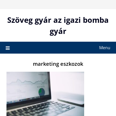
Skip
to
content
Szöveg gyár az igazi bomba
gyár
Menu
marketing eszkozok