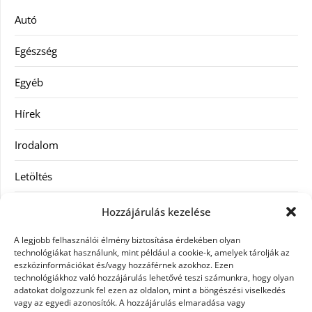
Autó
Egészség
Egyéb
Hírek
Irodalom
Letöltés
Receptek
Hozzájárulás kezelése
SEO
A legjobb felhasználói élmény biztosítása érdekében olyan
technológiákat használunk, mint például a cookie-k, amelyek tárolják az
eszközinformációkat és/vagy hozzáférnek azokhoz. Ezen
Szolgáltatás
technológiákhoz való hozzájárulás lehetővé teszi számunkra, hogy olyan
adatokat dolgozzunk fel ezen az oldalon, mint a böngészési viselkedés
Szórakozás
vagy az egyedi azonosítók. A hozzájárulás elmaradása vagy