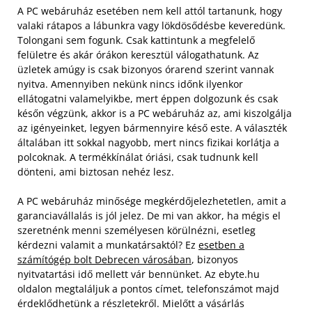
A PC webáruház esetében nem kell attól tartanunk, hogy
valaki rátapos a lábunkra vagy lökdösődésbe keveredünk.
Tolongani sem fogunk. Csak kattintunk a megfelelő
felületre és akár órákon keresztül válogathatunk. Az
üzletek amúgy is csak bizonyos órarend szerint vannak
nyitva. Amennyiben nekünk nincs időnk ilyenkor
ellátogatni valamelyikbe, mert éppen dolgozunk és csak
későn végzünk, akkor is a PC webáruház az, ami kiszolgálja
az igényeinket, legyen bármennyire késő este. A választék
általában itt sokkal nagyobb, mert nincs fizikai korlátja a
polcoknak. A termékkínálat óriási, csak tudnunk kell
dönteni, ami biztosan nehéz lesz.
A PC webáruház minősége megkérdőjelezhetetlen, amit a
garanciavállalás is jól jelez. De mi van akkor, ha mégis el
szeretnénk menni személyesen körülnézni, esetleg
kérdezni valamit a munkatársaktól? Ez
esetben a
számítógép bolt Debrecen városában
, bizonyos
nyitvatartási idő mellett vár bennünket. Az ebyte.hu
oldalon megtaláljuk a pontos címet, telefonszámot majd
érdeklődhetünk a részletekről. Mielőtt a vásárlás