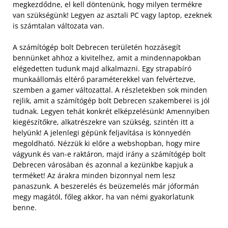
megkezdődne, el kell döntenünk, hogy milyen termékre
van szükségünk! Legyen az asztali PC vagy laptop, ezeknek
is számtalan változata van.
A számítógép bolt Debrecen területén hozzásegít
bennünket ahhoz a kivitelhez, amit a mindennapokban
elégedetten tudunk majd alkalmazni. Egy strapabíró
munkaállomás eltérő paraméterekkel van felvértezve,
szemben a gamer változattal. A részletekben sok minden
rejlik, amit a számítógép bolt Debrecen szakemberei is jól
tudnak. Legyen tehát konkrét elképzelésünk! Amennyiben
kiegészítőkre, alkatrészekre van szükség, szintén itt a
helyünk! A jelenlegi gépünk feljavítása is könnyedén
megoldható. Nézzük ki előre a webshopban, hogy mire
vágyunk és van-e raktáron, majd irány a számítógép bolt
Debrecen városában és azonnal a kezünkbe kapjuk a
terméket! Az árakra minden bizonnyal nem lesz
panaszunk. A beszerelés és beüzemelés már jóformán
megy magától, főleg akkor, ha van némi gyakorlatunk
benne.