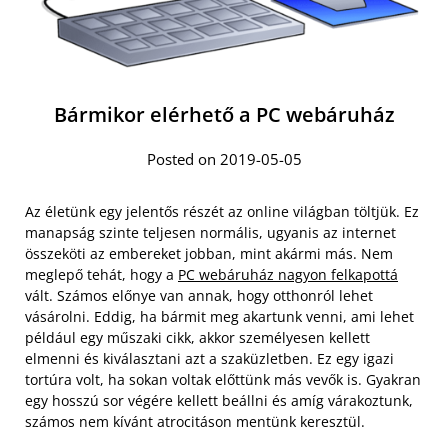
Bármikor elérhető a PC webáruház
Posted on 2019-05-05
Az életünk egy jelentős részét az online világban töltjük. Ez
manapság szinte teljesen normális, ugyanis az internet
összeköti az embereket jobban, mint akármi más. Nem
meglepő tehát, hogy a
PC webáruház nagyon felkapottá
vált. Számos előnye van annak, hogy otthonról lehet
vásárolni. Eddig, ha bármit meg akartunk venni, ami lehet
például egy műszaki cikk, akkor személyesen kellett
elmenni és kiválasztani azt a szaküzletben. Ez egy igazi
tortúra volt, ha sokan voltak előttünk más vevők is. Gyakran
egy hosszú sor végére kellett beállni és amíg várakoztunk,
számos nem kívánt atrocitáson mentünk keresztül.