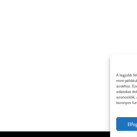
A legjobb f
mint példáu
azokhoz. Ez
adatokat dol
azonosítók.
bizonyos fun
Elfo