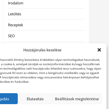
Irodalom
Letöltés
Receptek
SEO
Szolgáltatás
Hozzájárulás kezelése
Szórakozás
elhasználói élmény biztosítása érdekében olyan technológiákat használunk,
l a cookie-k, amelyek tárolják az eszközinformációkat és/vagy hozzáférnek
Táskák
en technológiákhoz való hozzájárulás lehetővé teszi számunkra, hogy olyan
gozzunk fel ezen az oldalon, mint a böngészési viselkedés vagy az egyedi
 A hozzájárulás elmaradása vagy visszavonása hátrányosan befolyásolhat
Vásárlás-Eladás
kciókat és funkciókat.
Webáruház
gadás
Elutasítás
Beállítások megtekintése