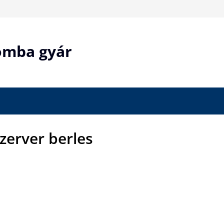
bomba gyár
szerver berles