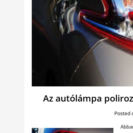
Az autólámpa poliro
Posted 
Abban