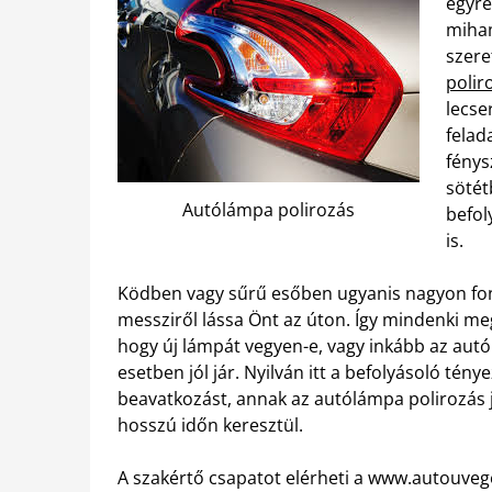
egyre
miham
szere
poliro
lecse
felad
fénys
sötét
Autólámpa polirozás
befol
is.
Ködben vagy sűrű esőben ugyanis nagyon fonto
messziről lássa Önt az úton. Így mindenki me
hogy új lámpát vegyen-e, vagy inkább az aut
esetben jól jár. Nyilván itt a befolyásoló tén
beavatkozást, annak az autólámpa polirozás j
hosszú időn keresztül.
A szakértő csapatot elérheti a www.autouveg