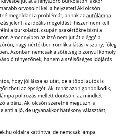
 kevésbé jut át a fényszóró burkolaton, akkor
arabb orvosolni kell a helyzetet! Aki olcsón
tné megoldani a problémát, annak az
autólámpa
zás jelenti az ideális
megoldást, hiszen nem kell
rélni a burkolatot, csupán szakértőkre bízni a
atot. Amennyiben az izzó nem jut át eléggé a
zórón, nagymértékben romlik a látási viszony, főleg
ben. Azonban nemcsak a sötétség bizonyul komoly
yásoló tényezőnek, hanem a szélsőséges időjárás
s, hogy jól lássa az utat, de a többi autós is
gőrizheti az épségét. Aki tehát azon gondolkodik,
ólámpa polirozás mellett döntsön, az mindkét
yező a pénz. Aki olcsón szeretné megúszni a
elenti a jó, de ugyanakkor hatékony választást,
ek.hu oldalra kattintva, de nemcsak lámpa