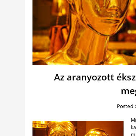
Az aranyozott éks
me
Posted 
Mi
ka
mi