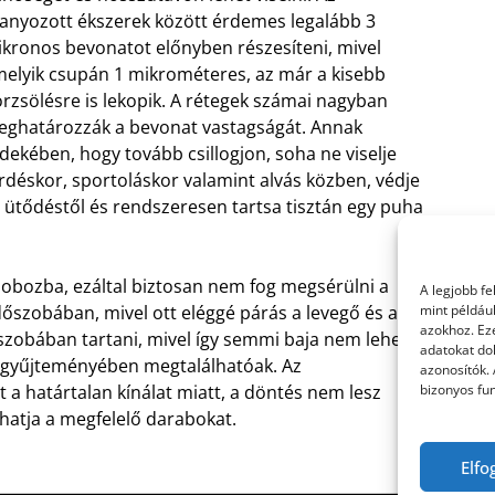
anyozott ékszerek között érdemes legalább 3
kronos bevonatot előnyben részesíteni, mivel
elyik csupán 1 mikrométeres, az már a kisebb
rzsölésre is lekopik. A rétegek számai nagyban
ghatározzák a bevonat vastagságát. Annak
dekében, hogy tovább csillogjon, soha ne viselje
rdéskor, sportoláskor valamint alvás közben, védje
 ütődéstől és rendszeresen tartsa tisztán egy puha
 dobozba, ezáltal biztosan nem fog megsérülni a
A legjobb f
mint példáu
rdőszobában, mivel ott eléggé párás a levegő és a
azokhoz. Ez
szobában tartani, mivel így semmi baja nem lehet.
adatokat dol
gyűjteményében megtalálhatóak. Az
azonosítók.
bizonyos fun
 a határtalan kínálat miatt, a döntés nem lesz
thatja a megfelelő darabokat.
Elfo