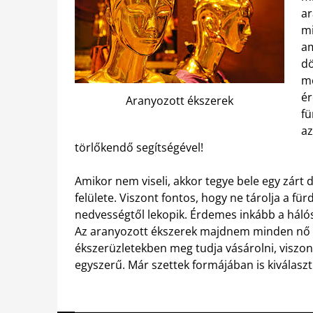
ar
mi
am
dö
me
ér
Aranyozott ékszerek
fü
az
törlőkendő segítségével!
Amikor nem viseli, akkor tegye bele egy zárt
felülete. Viszont fontos, hogy ne tárolja a fü
nedvességtől lekopik. Érdemes inkább a háló
Az aranyozott ékszerek majdnem minden nő 
ékszerüzletekben meg tudja vásárolni, viszont
egyszerű. Már szettek formájában is kiválasz