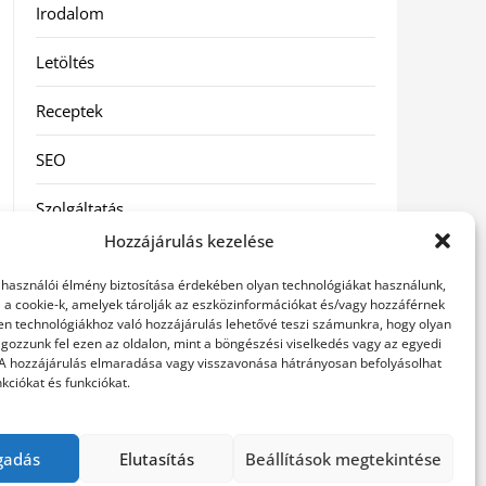
Irodalom
Letöltés
Receptek
SEO
Szolgáltatás
Hozzájárulás kezelése
Szórakozás
elhasználói élmény biztosítása érdekében olyan technológiákat használunk,
l a cookie-k, amelyek tárolják az eszközinformációkat és/vagy hozzáférnek
Táskák
en technológiákhoz való hozzájárulás lehetővé teszi számunkra, hogy olyan
gozzunk fel ezen az oldalon, mint a böngészési viselkedés vagy az egyedi
Vásárlás-Eladás
 A hozzájárulás elmaradása vagy visszavonása hátrányosan befolyásolhat
kciókat és funkciókat.
Webáruház
gadás
Elutasítás
Beállítások megtekintése