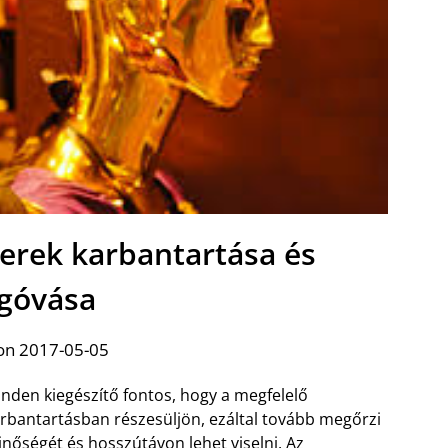
zerek karbantartása és
góvása
on 2017-05-05
nden kiegészítő fontos, hogy a megfelelő
rbantartásban részesüljön, ezáltal tovább megőrzi
nőségét és hosszútávon lehet viselni. Az