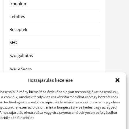
Irodalom
Letöltés
Receptek
SEO
Szolgáltatás
Szórakozás
Hozzájárulás kezelése
Táskák
elhasználói élmény biztosítása érdekében olyan technológiákat használunk,
Vásárlás-Eladás
l a cookie-k, amelyek tárolják az eszközinformációkat és/vagy hozzáférnek
en technológiákhoz való hozzájárulás lehetővé teszi számunkra, hogy olyan
Webáruház
gozzunk fel ezen az oldalon, mint a böngészési viselkedés vagy az egyedi
 A hozzájárulás elmaradása vagy visszavonása hátrányosan befolyásolhat
kciókat és funkciókat.