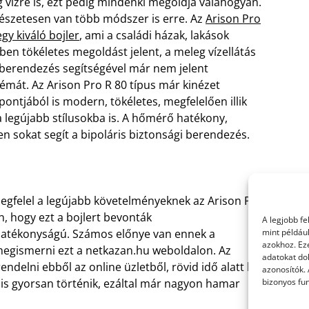
 vízre is, ezt pedig mindenki megoldja valahogyan.
szetesen van több módszer is erre. Az
Arison Pro
egy kiváló bojler
, ami a családi házak, lakások
ben tökéletes megoldást jelent, a meleg vízellátás
berendezés segítségével már nem jelent
émát. Az Arison Pro R 80 típus már kinézet
ontjából is modern, tökéletes, megfelelően illik
a legújabb stílusokba is. A hőmérő hatékony,
n sokat segít a bipoláris biztonsági berendezés.
gfelel a legújabb követelményeknek az Arison Pro
an, hogy ezt a bojlert bevonták
A legjobb f
t hatékonyságú. Számos előnye van ennek a
mint példáu
azokhoz. Ez
megismerni ezt a netkazan.hu weboldalon. Az
adatokat dol
ndelni ebből az online üzletből, rövid idő alatt be
azonosítók.
ás is gyorsan történik, ezáltal már nagyon hamar
bizonyos fun