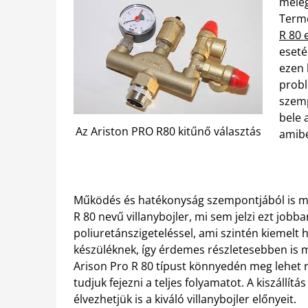
meleg
Termé
R 80 
eseté
ezen 
probl
szemp
bele 
Az Ariston PRO R80 kitűnő választás
amibe
Működés és hatékonyság szempontjából is me
R 80 nevű villanybojler, mi sem jelzi ezt jobb
poliuretánszigeteléssel, ami szintén kiemel
készüléknek, így érdemes részletesebben is 
Arison Pro R 80 típust könnyedén meg lehet re
tudjuk fejezni a teljes folyamatot. A kiszállít
élvezhetjük is a kiváló villanybojler előnyeit.