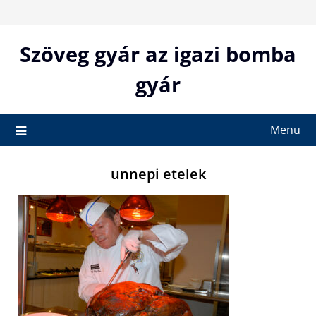
Skip
to
content
Szöveg gyár az igazi bomba
gyár
Menu
unnepi etelek