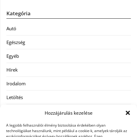
Kategória
Autó
Egészség
Egyéb
Hírek
Irodalom
Letöltés
Receptek
Hozzájárulás kezelése
SEO
A legjobb felhasználói élmény biztosítása érdekében olyan
technológiákat használunk, mint például a cookie-k, amelyek tárolják az
eszközinformációkat és/vagy hozzáférnek azokhoz. Ezen