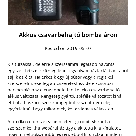
Akkus csavarbehajtó bomba áron
Posted on 2019-05-07
Kis túlzással, de erre a szerszámra legalább havonta
egyszer-kétszer szükség lehet egy olyan háztartásban, ahol
zajlik az élet. Ha érkezik egy új bútor vagy a régit kell
szétszerelni, esetleg autószereléshez, de elsősorban
barkácsoláshoz
elengedhetetlen kellék a csavarbehajtó
akkus változata. Rengeteg gyártó, sokféle változatot kínál
ebből a hasznos szerszámgépből, viszont nem elég
egyértelmű, hogy mikor melyiket érdemes választani.
A profiknak persze ez nem jelent gondot, viszont a
szerszamkell.hu webáruház úgy alakította ki a kínálatot,
hogy minél sokszínűbb legyen, ebből kifolyólag mindenki