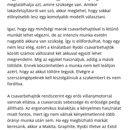
megtalálhatja azt, amire szüksége van. Amikor
lakásfelújításról van szó, akkor meglehet, hogy sokkal
előnyösebb lesz egy komolyabb modellt választani.
Igaz, hogy egy minőségi marok csavarbehajtóval is kitűnő
munkát lehet végezni, de az intenzív munka esetén
nagyobb akkura van szükség. Így is előfordulhat, hogy egy
nem lesz elég, ezért a kínálatban Ryobi csavarbehajtók
között számos változatot két akkuval együtt lehet
megrendelni. Míg az egyiket használjuk, addig a másik
töltődik. Ennek köszönhetően a munka nem kell leálljon
azért, hogy az akkut töltőre tegyük. Elvégre a
szerszámgépeknek kell kiszolgálniuk a szakembert és nem
fordítva.
A csavarbehajtók rendszerint egy erős villanymotorral
vannak ellátva, a csavarozás sebessége és erőssége pedig
állítható. Az ergonomikus kialakítás a kényelmes használat
miatt fontos, mert így nem válnak kényelmetlenné több
órányi munka után sem. Ha egy megbízható márkát
keresünk, akkor a Makita, Graphite, Ryobi illetve az Extol